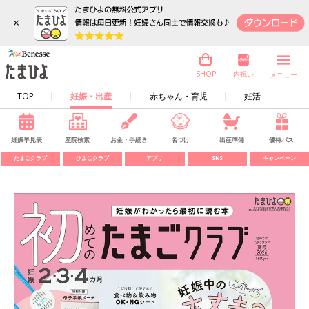
×
内祝い
SHOP
メニュー
TOP
妊娠・出産
赤ちゃん・育児
妊活
妊娠早見表
産院検索
お金・手続き
名づけ
出産準備
優待パス
たまごクラブ
ひよこクラブ
アプリ
SNS
キャンペーン