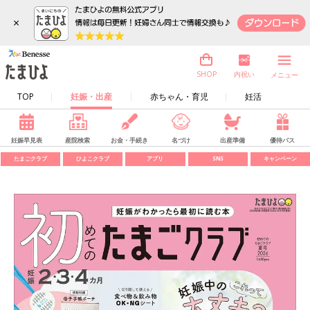
×
内祝い
SHOP
メニュー
TOP
妊娠・出産
赤ちゃん・育児
妊活
妊娠早見表
産院検索
お金・手続き
名づけ
出産準備
優待パス
たまごクラブ
ひよこクラブ
アプリ
SNS
キャンペーン