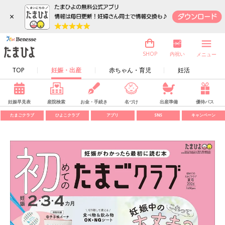
×
内祝い
SHOP
メニュー
TOP
妊娠・出産
赤ちゃん・育児
妊活
妊娠早見表
産院検索
お金・手続き
名づけ
出産準備
優待パス
たまごクラブ
ひよこクラブ
アプリ
SNS
キャンペーン