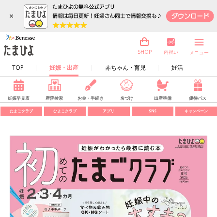
×
内祝い
SHOP
メニュー
TOP
妊娠・出産
赤ちゃん・育児
妊活
妊娠早見表
産院検索
お金・手続き
名づけ
出産準備
優待パス
たまごクラブ
ひよこクラブ
アプリ
SNS
キャンペーン