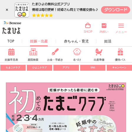
×
内祝い
SHOP
メニュー
TOP
妊娠・出産
赤ちゃん・育児
妊活
妊娠早見表
産院検索
お金・手続き
名づけ
出産準備
優待パス
たまごクラブ
ひよこクラブ
アプリ
SNS
キャンペーン