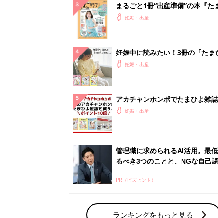
まるごと1冊“出産準備”の本『た
クラブ 夏号』〈スペシャル大特
妊娠・出産
夫婦で予習する 出産の教科書
妊娠中に読みたい！3冊の「たま
よ」
妊娠・出産
アカチャンホンポでたまひよ雑誌
うとポイント10倍【期間限定】
妊娠・出産
管理職に求められるAI活用。最
るべき3つのことと、NGな自己
PR（ビズヒント）
ランキングをもっと見る