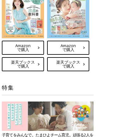
Amazon
Amazon
で購入
で購入
楽天ブックス
楽天ブックス
で購入
で購入
特集
子育てをみんなで。たまひよチーム育児。頑張る2人を