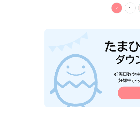
<
1
妊娠日数や
妊娠中か