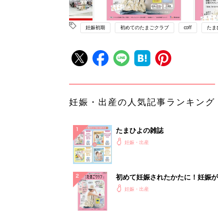
妊娠初期
初めてのたまごクラブ
coff
たま
妊娠・出産の人気記事ランキング
たまひよの雑誌
妊娠・出産
初めて妊娠されたかたに！妊娠が
ったら最初に読む本『初めてのた
妊娠・出産
クラブ 夏号』