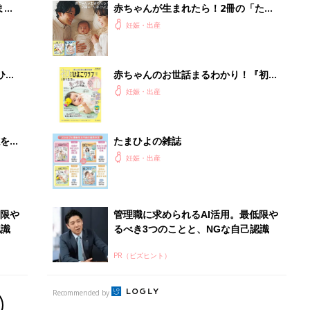
まご
赤ちゃんが生まれたら！2冊の「たま
集〉
ひよ」
妊娠・出産
ひ
赤ちゃんのお世話まるわかり！『初め
てのひよこクラブ 夏号』〈巻頭大特
妊娠・出産
集〉初めての授乳がうまくいく！ お
っぱい・ミルクの基本と夏のトラブル
解決テク
を買
たまひよの雑誌
妊娠・出産
低限や
管理職に求められるAI活用。最低限や
認識
るべき3つのことと、NGな自己認識
PR（ビズヒント）
Recommended by