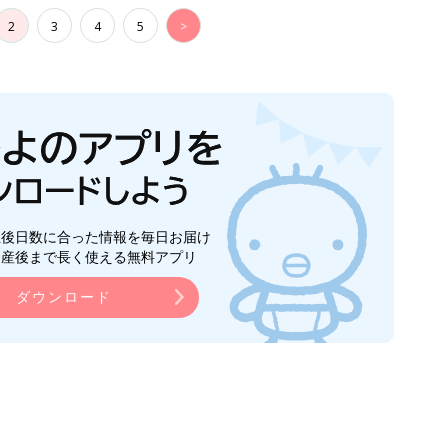
2
3
4
5
>
生後日数に合った情報を毎日お届け
ら産後まで長く使える無料アプリ
ダウンロード