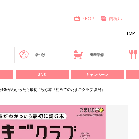
SHOP
内祝い
TOP
き
名づけ
出産準備
SNS
キャンペーン
妊娠がわかったら最初に読む本『初めてのたまごクラブ 夏号』