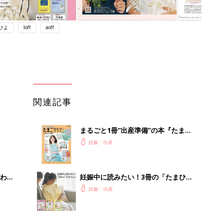
ひよ
loff
aoff
関連記事
まるごと1冊“出産準備”の本『たまご
クラブ 夏号』〈スペシャル大特集〉
妊娠・出産
夫婦で予習する 出産の教科書
わか
妊娠中に読みたい！3冊の「たまひ
まご
よ」
妊娠・出産