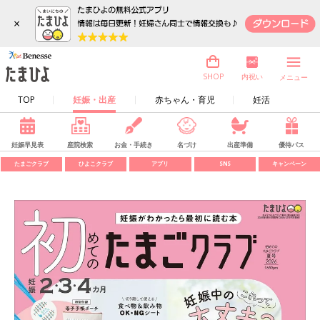
×
内祝い
SHOP
メニュー
TOP
妊娠・出産
赤ちゃん・育児
妊活
妊娠早見表
産院検索
お金・手続き
名づけ
出産準備
優待パス
たまごクラブ
ひよこクラブ
アプリ
SNS
キャンペーン