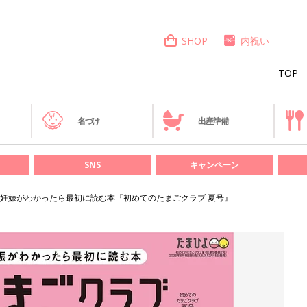
SHOP
内祝い
TOP
き
名づけ
出産準備
SNS
キャンペーン
妊娠がわかったら最初に読む本『初めてのたまごクラブ 夏号』