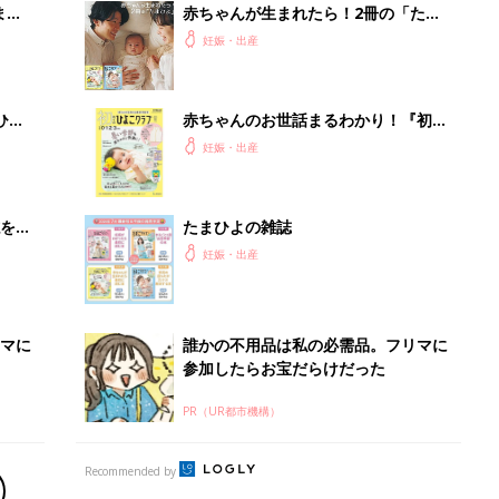
まご
赤ちゃんが生まれたら！2冊の「たま
集〉
ひよ」
妊娠・出産
ひ
赤ちゃんのお世話まるわかり！『初め
てのひよこクラブ 夏号』〈巻頭大特
妊娠・出産
集〉初めての授乳がうまくいく！ お
っぱい・ミルクの基本と夏のトラブル
解決テク
を買
たまひよの雑誌
妊娠・出産
マに
誰かの不用品は私の必需品。フリマに
参加したらお宝だらけだった
PR（UR都市機構）
Recommended by