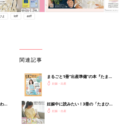
ひよ
loff
aoff
関連記事
まるごと1冊“出産準備”の本『たまご
クラブ 夏号』〈スペシャル大特集〉
妊娠・出産
夫婦で予習する 出産の教科書
わか
妊娠中に読みたい！3冊の「たまひ
まご
よ」
妊娠・出産