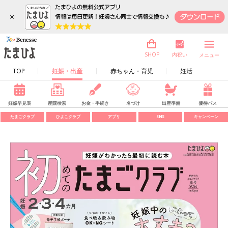
×
内祝い
SHOP
メニュー
TOP
妊娠・出産
赤ちゃん・育児
妊活
妊娠早見表
産院検索
お金・手続き
名づけ
出産準備
優待パス
たまごクラブ
ひよこクラブ
アプリ
SNS
キャンペーン