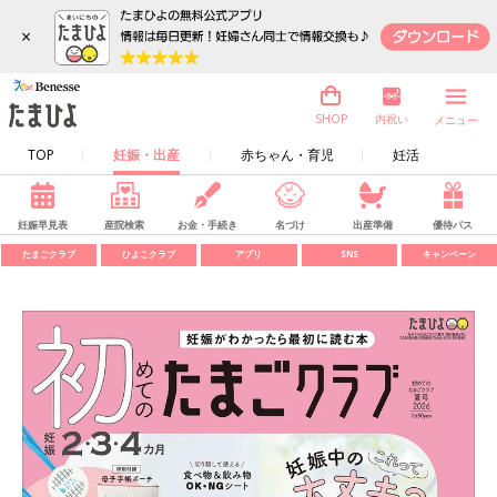
×
内祝い
SHOP
メニュー
TOP
妊娠・出産
赤ちゃん・育児
妊活
妊娠早見表
産院検索
お金・手続き
名づけ
出産準備
優待パス
たまごクラブ
ひよこクラブ
アプリ
SNS
キャンペーン