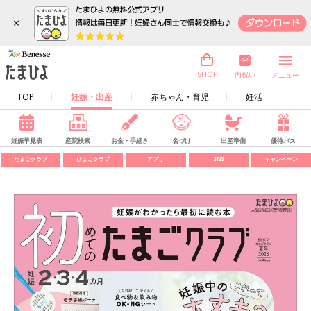
×
内祝い
SHOP
メニュー
TOP
妊娠・出産
赤ちゃん・育児
妊活
妊娠早見表
産院検索
お金・手続き
名づけ
出産準備
優待パス
たまごクラブ
ひよこクラブ
アプリ
SNS
キャンペーン