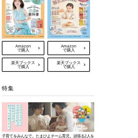
Amazon
Amazon
で購入
で購入
楽天ブックス
楽天ブックス
で購入
で購入
特集
子育てをみんなで。たまひよチーム育児。頑張る2人を