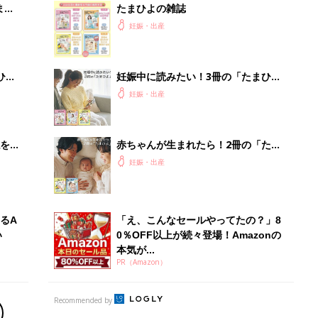
まご
たまひよの雑誌
集〉
妊娠・出産
ひ
妊娠中に読みたい！3冊の「たまひ
よ」
妊娠・出産
を買
赤ちゃんが生まれたら！2冊の「たま
ひよ」
妊娠・出産
るA
「え、こんなセールやってたの？」8
い
0％OFF以上が続々登場！Amazonの
本気が...
PR（Amazon）
Recommended by