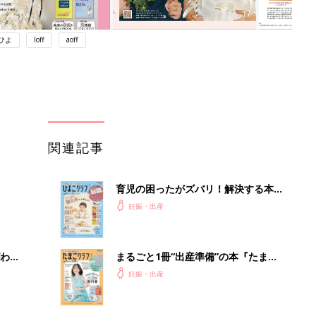
ひよ
loff
aoff
関連記事
育児の困ったがズバリ！解決する本
『ひよこクラブ 秋号』 4カ月～2才
妊娠・出産
になるまで、育児に役立つ情報がいっ
ぱい！
わか
まるごと1冊“出産準備”の本『たまご
まご
クラブ 夏号』〈スペシャル大特集〉
妊娠・出産
夫婦で予習する 出産の教科書