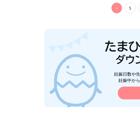
<
5
妊娠日数や
妊娠中か