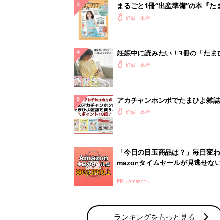
まるごと1冊“出産準備”の本『た
クラブ 夏号』〈スペシャル大特
妊娠・出産
夫婦で予習する 出産の教科書
妊娠中に読みたい！3冊の「たま
よ」
妊娠・出産
アカチャンホンポでたまひよ雑誌
うとポイント10倍【期間限定】
妊娠・出産
「今日の目玉商品は？」毎日変わ
mazonタイムセールが見逃せな
PR（Amazon）
ランキングをもっと見る