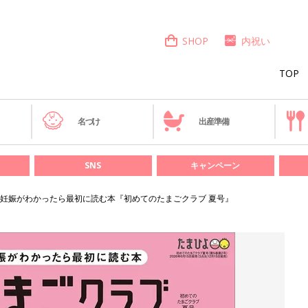
SHOP
内祝い
TOP
き
名づけ
出産準備
SNS
キャンペーン
妊娠がわかったら最初に読む本『初めてのたまごクラブ 夏号』