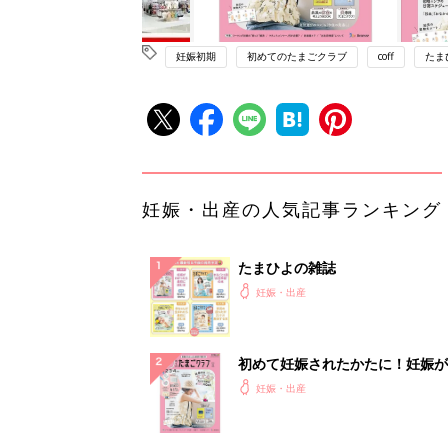
妊娠初期
初めてのたまごクラブ
coff
たま
妊娠・出産の人気記事ランキング
たまひよの雑誌
妊娠・出産
初めて妊娠されたかたに！妊娠が
ったら最初に読む本『初めてのた
妊娠・出産
クラブ 夏号』