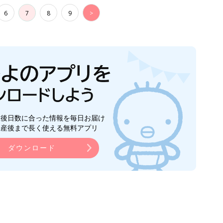
6
7
8
9
>
生後日数に合った情報を毎日お届け
ら産後まで長く使える無料アプリ
ダウンロード