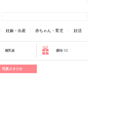
妊娠・出産
赤ちゃん・育児
妊活
離乳食
優待パス
写真スタジオ