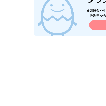
妊娠日数や
妊娠中か