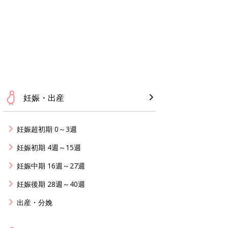
妊娠・出産
妊娠超初期 0～3週
妊娠初期 4週～15週
妊娠中期 16週～27週
妊娠後期 28週～40週
出産・分娩