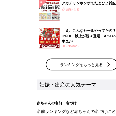
アカチャンホンポでたまひよ雑誌
うとポイント10倍【期間限定】
妊娠・出産
「え、こんなセールやってたの？
0％OFF以上が続々登場！Amazo
本気が...
PR（Amazon）
ランキングをもっと見る
妊娠・出産の人気テーマ
赤ちゃんの名前・名づけ
名前ランキングなど赤ちゃんの名づけに迷