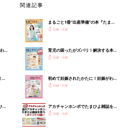
関連記事
まるごと1冊“出産準備”の本『たまご
クラブ 夏号』〈スペシャル大特集〉
妊娠・出産
夫婦で予習する 出産の教科書
わか
育児の困ったがズバリ！解決する本
まご
『ひよこクラブ 秋号』 4カ月～2才
妊娠・出産
になるまで、育児に役立つ情報がいっ
ぱい！
まご
初めて妊娠されたかたに！妊娠がわか
集〉
ったら最初に読む本『初めてのたまご
妊娠・出産
クラブ 夏号』
ひ
アカチャンホンポでたまひよ雑誌を買
うとポイント10倍【期間限定】
妊娠・出産