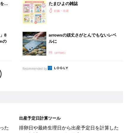
を買
たまひよの雑誌
妊娠・出産
」8
arrowsの頑丈さがとんでもないレベ
nの
ルに
PR（arrows）
Recommended by
出産予定日計算ツール
った
排卵日や最終生理日から出産予定日を計算した