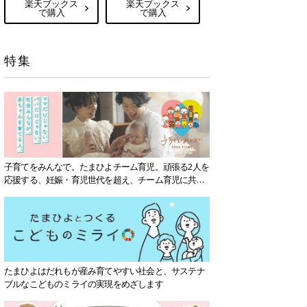
楽天ブックス
楽天ブックス
で購入
で購入
特集
子育てをみんなで。たまひよチーム育児。頑張る2人を
応援する、妊娠・育児世代を超え、チーム育児に共感
する社会を目指していきます。
たまひよはだれもが産み育てやすい社会と、サステナ
ブルなこどものミライの実現をめざします