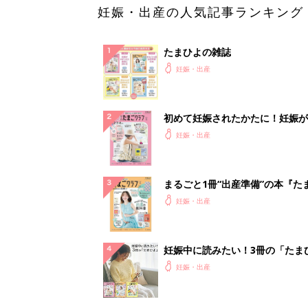
妊娠・出産の人気記事ランキング
たまひよの雑誌
妊娠・出産
初めて妊娠されたかたに！妊娠が
ったら最初に読む本『初めてのた
妊娠・出産
クラブ 夏号』
まるごと1冊“出産準備”の本『た
クラブ 夏号』〈スペシャル大特
妊娠・出産
夫婦で予習する 出産の教科書
妊娠中に読みたい！3冊の「たま
よ」
妊娠・出産