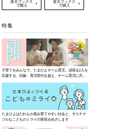
楽天ブックス
楽天ブックス
で購入
で購入
特集
子育てをみんなで。たまひよチーム育児。頑張る2人を
応援する、妊娠・育児世代を超え、チーム育児に共感
する社会を目指していきます。
たまひよはだれもが産み育てやすい社会と、サステナ
ブルなこどものミライの実現をめざします