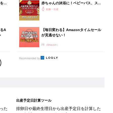
を買
赤ちゃんの沐浴に！ベビーバス、スキ
ンケアグッズ口コミ人気ランキング
妊娠・出産
【たまひよ 赤ちゃんグッズ大賞
2026】
るA
【毎日変わる】Amazonタイムセール
い
が見逃せない！
PR（Amazon）
Recommended by
出産予定日計算ツール
った
排卵日や最終生理日から出産予定日を計算した