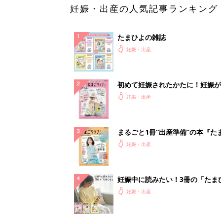
妊娠・出産の人気記事ランキング
たまひよの雑誌
妊娠・出産
初めて妊娠されたかたに！妊娠が
ったら最初に読む本『初めてのた
妊娠・出産
クラブ 夏号』
まるごと1冊“出産準備”の本『た
クラブ 夏号』〈スペシャル大特
妊娠・出産
夫婦で予習する 出産の教科書
妊娠中に読みたい！3冊の「たま
よ」
妊娠・出産