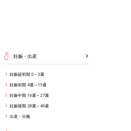
妊娠・出産
妊娠超初期 0～3週
妊娠初期 4週～15週
妊娠中期 16週～27週
妊娠後期 28週～40週
出産・分娩