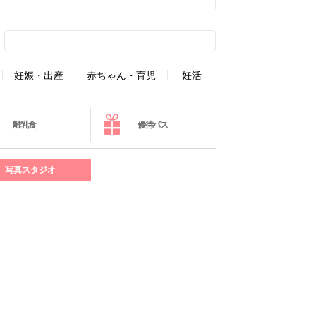
妊娠・出産
赤ちゃん・育児
妊活
離乳食
優待パス
写真スタジオ