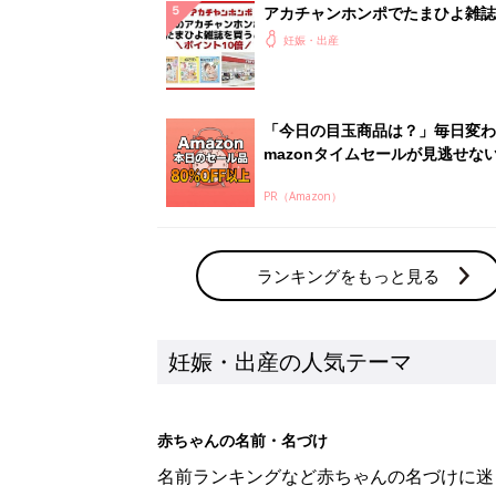
アカチャンホンポでたまひよ雑誌
うとポイント10倍【期間限定】
妊娠・出産
「今日の目玉商品は？」毎日変わ
mazonタイムセールが見逃せな
PR（Amazon）
ランキングをもっと見る
妊娠・出産の人気テーマ
赤ちゃんの名前・名づけ
名前ランキングなど赤ちゃんの名づけに迷