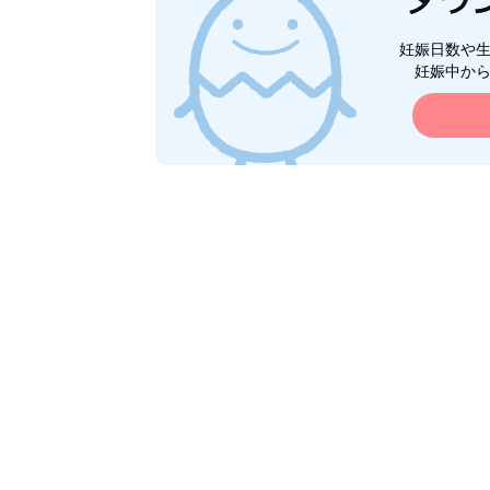
妊娠日数や
妊娠中か