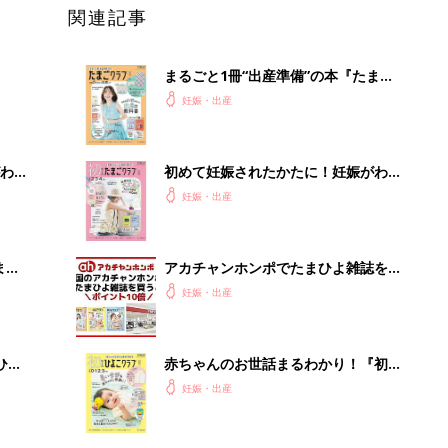
関連記事
まるごと1冊“出産準備”の本『たまご
クラブ 夏号』〈スペシャル大特集〉
妊娠・出産
夫婦で予習する 出産の教科書
わか
初めて妊娠されたかたに！妊娠がわか
まご
ったら最初に読む本『初めてのたまご
妊娠・出産
クラブ 夏号』
まご
アカチャンホンポでたまひよ雑誌を買
集〉
うとポイント10倍【期間限定】
妊娠・出産
ひ
赤ちゃんのお世話まるわかり！『初め
てのひよこクラブ 夏号』〈巻頭大特
妊娠・出産
集〉初めての授乳がうまくいく！ お
っぱい・ミルクの基本と夏のトラブル
解決テク