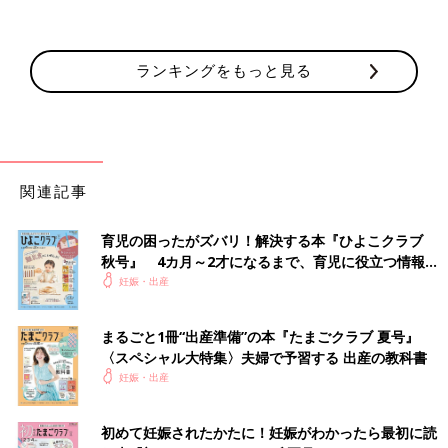
ランキングをもっと見る
関連記事
育児の困ったがズバリ！解決する本『ひよこクラブ
秋号』 4カ月～2才になるまで、育児に役立つ情報が
いっぱい！
妊娠・出産
まるごと1冊“出産準備”の本『たまごクラブ 夏号』
〈スペシャル大特集〉夫婦で予習する 出産の教科書
妊娠・出産
初めて妊娠されたかたに！妊娠がわかったら最初に読