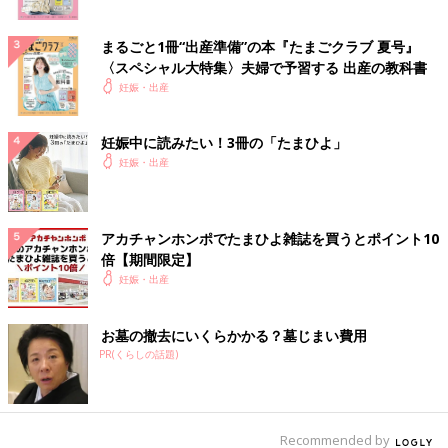
まるごと1冊“出産準備”の本『たまごクラブ 夏号』
〈スペシャル大特集〉夫婦で予習する 出産の教科書
妊娠・出産
妊娠中に読みたい！3冊の「たまひよ」
妊娠・出産
アカチャンホンポでたまひよ雑誌を買うとポイント10
倍【期間限定】
妊娠・出産
お墓の撤去にいくらかかる？墓じまい費用
PR(くらしの話題)
Recommended by