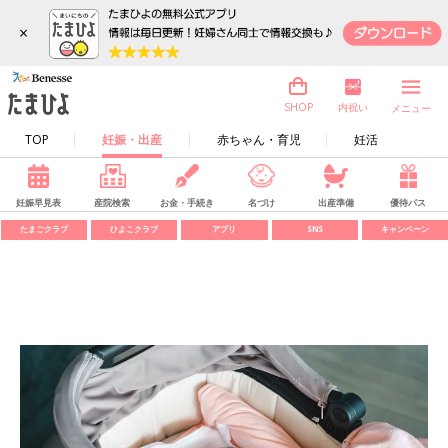
×
内祝い
SHOP
メニュー
TOP
妊娠・出産
赤ちゃん・育児
妊活
妊娠早見表
産院検索
お金・手続き
名づけ
出産準備
優待パス
たまごクラブ
ひよこクラブ
アプリ
SNS
キャンペーン