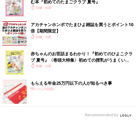
む本『初めてのたまごクラブ 夏号』
妊娠・出産
アカチャンホンポでたまひよ雑誌を買うとポイント10
倍【期間限定】
妊娠・出産
赤ちゃんのお世話まるわかり！『初めてのひよこクラ
ブ 夏号』〈巻頭大特集〉初めての授乳がうまくい
く！ おっぱい・ミルクの基本と夏のトラブル 解決テ
妊娠・出産
ク
もらえる年金25万円以下の人が知るべき事
PR(くらしの話題)
Recommended by