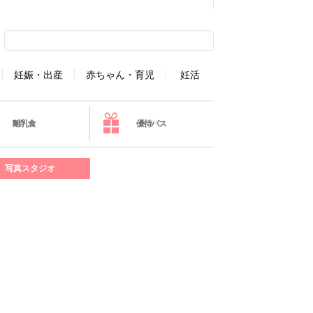
妊娠・出産
赤ちゃん・育児
妊活
離乳食
優待パス
写真スタジオ