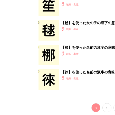
<
1
妊娠日数や
妊娠中か