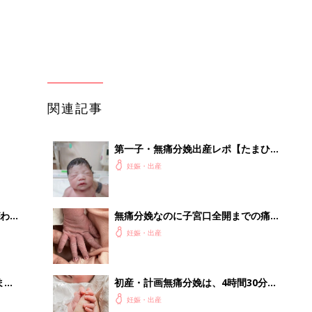
まご
を味わうとは・・・【たまひよ 出産
妊娠・出産
体験談】
まご
初産・計画無痛分娩は、4時間30分の
集〉
安産【たまひよ 出産体験談】
妊娠・出産
ひ
無痛分娩体験。長くなったが、自分が
戦い抜いたという達成感【たまひよ
妊娠・出産
出産体験談】
を買
初産で計画無痛分娩は本陣痛に繋がる
まで時間がかかった【たまひよ 出産
妊娠・出産
体験談】
』
みずほ×官民で進める新産業創出
PR（Blue Lab）