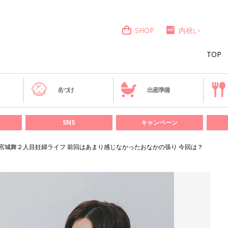
SHOP
内祝い
TOP
き
名づけ
出産準備
SNS
キャンペーン
宮城舞２人目妊婦ライフ 前回はあまり感じなかったおなかの張り 今回は？