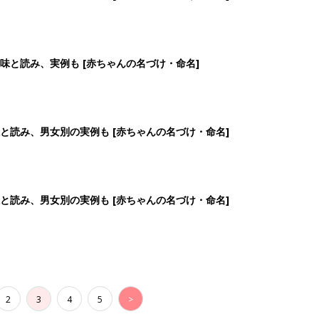
2
3
4
5
>
生後日数に合った情報を毎日お届け
ら産後まで長く使える無料アプリ
ダウンロード