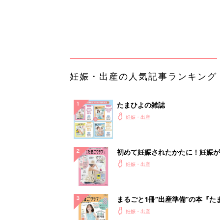
ったら最初に読む本『初めてのた
妊娠・出産
クラブ 夏号』
まるごと1冊“出産準備”の本『た
クラブ 夏号』〈スペシャル大特
妊娠・出産
夫婦で予習する 出産の教科書
妊娠中に読みたい！3冊の「たま
よ」
妊娠・出産
アカチャンホンポでたまひよ雑誌
うとポイント10倍【期間限定】
妊娠・出産
事例から学ぶ『特権アクセス管理
PR（KeeperSecurity）