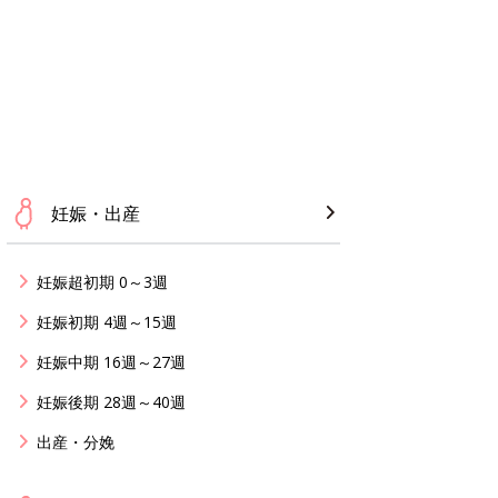
妊娠・出産
妊娠超初期 0～3週
妊娠初期 4週～15週
妊娠中期 16週～27週
妊娠後期 28週～40週
出産・分娩