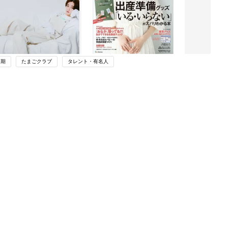
中期
たまごクラブ
タレント・有名人
関連記事
第一子・無痛分娩出産レポ【たまひよ
出産体験談】
妊娠・出産
わか
無痛分娩なのに子宮口全開までの痛み