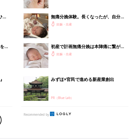
Recommended by
出産予定日計算ツール
った
排卵日や最終生理日から出産予定日を計算した
り、妊活のタイミングの目安も
お金・手続き
出産
出産費用やもらえるお金・必要な手続きを知ろ
う