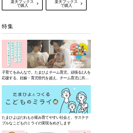
楽天ブックス
楽天ブックス
で購入
で購入
特集
子育てをみんなで。たまひよチーム育児。頑張る2人を
応援する、妊娠・育児世代を超え、チーム育児に共感
する社会を目指していきます。
たまひよはだれもが産み育てやすい社会と、サステナ
ブルなこどものミライの実現をめざします