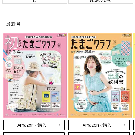
4:00
抗生剤点滴入れてもらう。診察は7時頃とのこと。
4:00～7:00
最新号
ひたらすら耐える。
途中から、腰の痛みも来る。腰くだけるかと思う程激痛。
最後の2時間くらいは、子宮の痛みが来て終わったら腰の痛みと
いう2セットが立て続けに来る。陣痛ない間も、鈍痛はずっとあ
るため基本的にずっと痛い…
7:00
診察。子宮口4cmまで開いてるからバルーン入れなくて大丈夫、
頑張ったね、と言われ泣いた。
でも赤ちゃんの向きが真上を向いてるから、向きが変わらないと
やっぱり帝王切開になるとのこと。
先生より、「四つばいがいいかも」と言われ、大きなクッション
に寄りかかるってやるが、いまいち感覚をつかめない。
「横になる時、向きが左を向いた方が赤ちゃんが回りやすいか
も」とのことで、左に意識的に向くよう指示あり。
Amazonで購入
Amazonで購入
かなり腰の陣痛が痛くなり、自分で腰をさすりながら耐える。