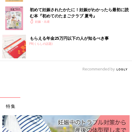
17:00
シャワー浴びる。
初めて妊娠されたかたに！妊娠がわかったら最初に読
む本『初めてのたまごクラブ 夏号』
18:00
妊娠・出産
部屋に戻って夕飯。陣痛がほぼ来なくなった。
もらえる年金25万円以下の人が知るべき事
20:00
PR(くらしの話題)
溶連菌の抗生点滴落とす。NST1時間。
22:00
陣痛っぽい痛みが来はじめる。
Recommended by
30分過ぎてからは5～6分感覚くらい。
痛みは軽め。時間は40秒～50秒くらい。
えー来ちゃったのー？という感覚…
23:45
破水が出たためトイレへ。ナプキンに緑色の汚れあり。(赤ちゃ
特集
んがうんちすると出ると言われて、出たら呼んでと言われてい
た)
呼び出して、そのまま0時の抗生剤点滴。
陣痛は、前駆陣痛だろうとのこと。