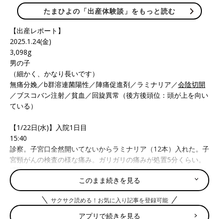
たまひよの「出産体験談」をもっと読む
【出産レポート】
2025.1.24(金)
3,098g
男の子
（細かく、かなり長いです）
無痛分娩／b群溶連菌陽性／陣痛促進剤／ラミナリア／
会陰切開
／ブスコバン注射／貧血／回旋異常（後方後頭位：頭が上を向い
ている）
【1/22日(水)】入院1日目
15:40
診察。子宮口全然開いてないからラミナリア（12本）入れた。子
宮頸がんの検査の様な痛み。ガリガリの痛みが処置5分くらい。
呼吸を吐きながら耐えてるけど、次第に足が閉じ気味になってく
このまま続きを見る
る。だんだん痛くなってきて冷や汗が出て来た。最後に水分入れ
たものを中に突っ込む。これは痛くない。
サクサク読める！お気に入り記事を登録可能
最後の方から終わった後は、足が勝手にプルプル震えてきてしま
った。
アプリで続きを見る