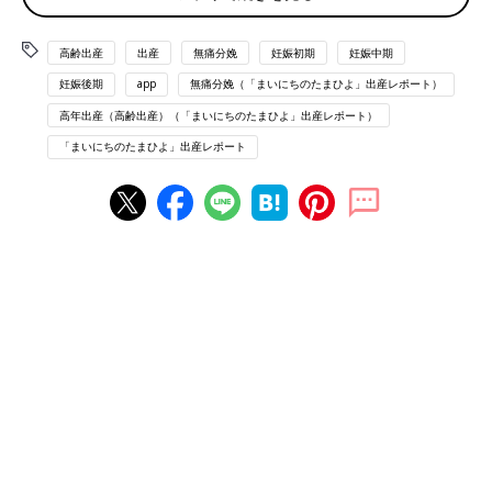
15:50
高齢出産
出産
無痛分娩
妊娠初期
妊娠中期
NST
妊娠後期
app
無痛分娩（「まいにちのたまひよ」出産レポート）
16:50～17:30
高年出産（高齢出産）（「まいにちのたまひよ」出産レポート）
テレビみたり本読んだりして過ごす。たまに生理痛の痛み来る。
「まいにちのたまひよ」出産レポート
～24:30
生理痛のような下腹部の痛みが結構強なってきて、なかなか眠れ
ない。
横にならず、あぐらかいたり、正座したりして過ごす。
【1/23(木)】入院2日目
7:00
健診
ラミナリアを取り出し、子宮口が3～4cm広がっているとのこと
でバルーン処置も無しに！
助産師さんから、「入院前の運動で歩いたり、温めたおかげか
も？」と言われ、意味があったんだと嬉しくなった。
赤ちゃんの向きが上向いてるから、ベッドで休む時は左向きに寝