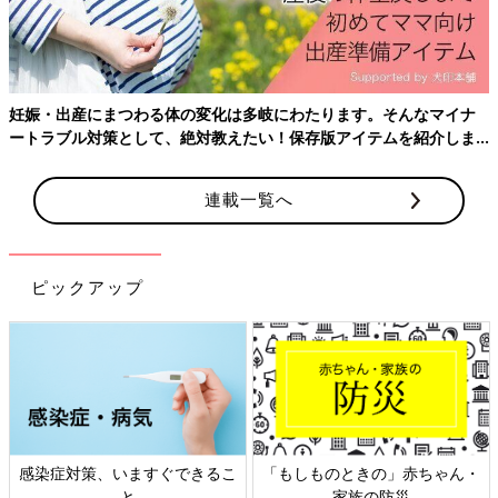
羊水にうんちが混ざってるから、赤ちゃんが苦しくなって早く出
してあげた方が良いとなったら、
帝王切開
も有り得るとのこと。
とりあえずは、赤ちゃんが元気なら、朝まで頑張って絶えて、朝
に麻酔入れてもらう方向。
妊娠・出産にまつわる体の変化は多岐にわたります。そんなマイナ
ートラブル対策として、絶対教えたい！保存版アイテムを紹介しま
【1月24日(金)】入院3日目
す。
1:00
痛みが4分間隔くらいで来るので、聞くも、「まだ不規則だから
連載一覧へ
本陣痛は取れないと思う。」とのこと。
（全然不規則じゃないし、あとから聞いたら前駆陣痛とあえて言
ってたみたい）
明日の麻酔を入れる時間をきいたら、「早くて9時前後」と。絶
ピックアップ
望…。
2:00～4:00
とにかく耐える。フゥフゥしたり、調べた呼吸法を実践。陣痛の
時間が少なくなる方法や、陣痛の痛みが減る方法も実践。これが
本当に効果あった！
予習は大事だなと思った。
感染症対策、いますぐできるこ
「もしものときの」赤ちゃん・
と
家族の防災