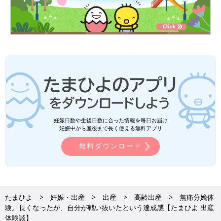
は楽）
10:30
無痛の効果きいてきているためゆったり過ごす。
ブスコバン注射①（子宮の緊張を緩める作用）
11:00
子宮口5〜6センチ
ブスコバン注射②
12:00
妊娠日数や生後日数に合った情報を毎日お届け
子宮口6〜7センチ
妊娠中から産後まで長く使える無料アプリ
ブスコバン注射③
無料ダウンロード
13:00
子宮口8センチ
ブスコバン注射④
（これでブスコバンは最後だから、効かなかったら赤ちゃんが苦
たまひよ
妊娠・出産
出産
高齢出産
無痛分娩体
しいので帝王切開とのこと。）
験。長くなったが、自分が戦い抜いたという達成感【たまひよ 出産
体験談】