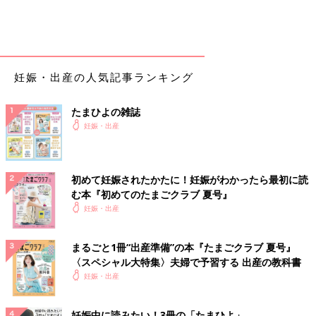
た方がいいと先生から助産師さんへ指示あり。
骨盤が立派だから、赤ちゃんもちゃんと回ってくるだろうと。
7:30
分娩室に移動し、NST付けて点滴落とし始める。
妊娠・出産の人気記事ランキング
8:30
陣痛
促進剤を少量から入れてもらう。
たまひよの雑誌
妊娠・出産
9:30
診察
先生より、「まだ本格的な陣痛は来ないし、赤ちゃんの頭もかな
初めて妊娠されたかたに！妊娠がわかったら最初に読
り上にあるから、たぶん明日になるだろう」と。
む本『初めてのたまごクラブ 夏号』
助産師さんより、「促進剤は投与していくから、明日になる可能
妊娠・出産
性が高いけど、もし陣痛が着いてきたら今日の可能性もなくはな
い。」とのこと。
まるごと1冊“出産準備”の本『たまごクラブ 夏号』
明日か〜、と撃沈。
〈スペシャル大特集〉夫婦で予習する 出産の教科書
妊娠・出産
10:30
生理痛みたいな痛みが、10～15分くらいで来る。そこまで痛く
ない。聞いたら、子宮が収縮する痛みで陣痛ではないみたい。
妊娠中に読みたい！3冊の「たまひよ」