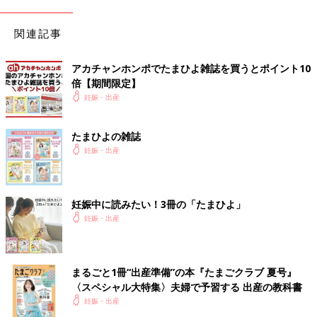
頭痛の元みたいな芯があるような感覚。痛みまではいかない。
関連記事
14:45
熱はかる。37.5℃。
アカチャンホンポでたまひよ雑誌を買うとポイント10
倍【期間限定】
15:30
妊娠・出産
痛さが増して、痛い時間も40～50秒で長くなってくる。痛さ、
ダルさ、しんどさで結構疲労こんぱい。
たまひよの雑誌
15:45
妊娠・出産
診察。破水していた。明日の朝にバルーン入れる。陣痛促進剤の
点滴は終了。これを止めたら陣痛も引いてくると思うとのこと。
妊娠中に読みたい！3冊の「たまひよ」
16:00
妊娠・出産
破水していたため、b群溶連菌の抗生剤の点滴を投下。NST付け
ながら。
本当に陣痛の波が引いてきた。
間隔も遠くなり、痛みも、痛みの時間も1番しんどかった時の半
まるごと1冊“出産準備”の本『たまごクラブ 夏号』
分くらいになった。
〈スペシャル大特集〉夫婦で予習する 出産の教科書
妊娠・出産