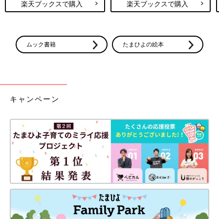
楽天ブックスで購入
楽天ブックスで購入
7:40
夫を7時くらいから呼び出すも、着くのが8時半ごろになると言わ
れ、あと1時間弱も1人で腰をさすりながらこの痛みに耐えるの？
と思い、初めて辛くて涙が出てきた。
ムック書籍
たまひよの絵本
8:40
夫到着。数回さすってもらうも、すぐにカテーテル入れる処置の
ためお役目終了。
キャンペーン
9:00
カテーテル入れ、これだけ痛み来てるし大丈夫とのことで、流れ
で麻酔も入れてもらう。
左の効きが悪め。右は何も感じない。何回か調整してもらい、結
構効いてきたがお尻の穴の周りのところが痛い。
聞いたら、そこは赤ちゃんが押し出てくる場所だから、その効き
目は弱めだと。
麻酔に時間がかかることも、とのことだったが左もあんまり消え
ず。
左の腰の端に痛みが変更。「赤ちゃんが回ってきてるのかも」と
言われ、左向きになり痛みに耐える。（全然陣痛耐えてた時より