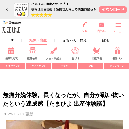
×
内祝い
SHOP
メニュー
TOP
妊娠・出産
赤ちゃん・育児
妊活
妊娠早見表
産院検索
お金・手続き
名づけ
出産準備
優待パス
たまごクラブ
ひよこクラブ
アプリ
SNS
キャンペーン
無痛分娩体験。長くなったが、自分が戦い抜い
たという達成感【たまひよ 出産体験談】
2025/11/19
更新