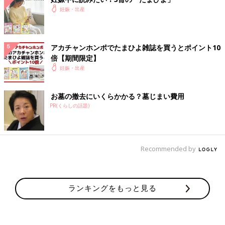
妊娠・出産
10:45
どぅるんと、3回くらい水っぽいようなスライムっぽいようなも
のが立て続けに出た感覚。
アカチャンホンポでたまひよ雑誌を買うとポイント10
助産師さんに内診してもらったら、「破水ではないから、
おしる
倍【期間限定】
し
だろう」とのこと。
妊娠・出産
大きい産褥シートへ交換してトイレへ。トイレでも便器の中に鮮
血っぽいような血が出てる。拭いたら薄く血がつく。
お墓の撤去にいくらかかる？墓じまい費用
おなかが一時的に張った。
PR(くらしの話題)
この時から、おなかの痛みが少し増して、重い生理痛くらいの痛
みが3分に１回くらい来る。
12:00
Recommended by
3分おきの痛みは変わらず来続ける。痛いけど30秒くらいでいつ
も終わる。
13:00
ランキングをもっと見る
膀胱？お股ツーンの痛みが陣痛が来る前に来る。
痛みが引いたあと、おでこが暑いような体温が高くなってるなっ
て感覚。