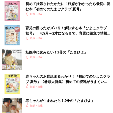
初めて妊娠されたかたに！妊娠がわかったら最初に読
む本『初めてのたまごクラブ 夏号』
妊娠・出産
育児の困ったがズバリ！解決する本『ひよこクラブ
秋号』 4カ月～2才になるまで、育児に役立つ情報が
いっぱい！
妊娠・出産
妊娠中に読みたい！3冊の「たまひよ」
妊娠・出産
赤ちゃんのお世話まるわかり！『初めてのひよこクラ
ブ 夏号』〈巻頭大特集〉初めての授乳がうまくい
く！ おっぱい・ミルクの基本と夏のトラブル 解決テ
妊娠・出産
ク
赤ちゃんが生まれたら！2冊の「たまひよ」
妊娠・出産