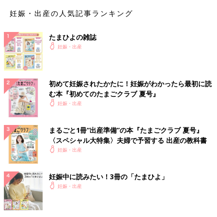
妊娠・出産の人気記事ランキング
たまひよの雑誌
妊娠・出産
初めて妊娠されたかたに！妊娠がわかったら最初に読
む本『初めてのたまごクラブ 夏号』
妊娠・出産
まるごと1冊“出産準備”の本『たまごクラブ 夏号』
〈スペシャル大特集〉夫婦で予習する 出産の教科書
妊娠・出産
妊娠中に読みたい！3冊の「たまひよ」
妊娠・出産