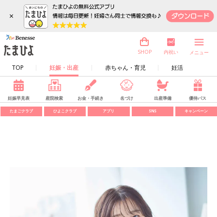
×
内祝い
SHOP
メニュー
TOP
妊娠・出産
赤ちゃん・育児
妊活
妊娠早見表
産院検索
お金・手続き
名づけ
出産準備
優待パス
たまごクラブ
ひよこクラブ
アプリ
SNS
キャンペーン