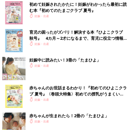
初めて妊娠されたかたに！妊娠がわかったら最初に読
む本『初めてのたまごクラブ 夏号』
妊娠・出産
育児の困ったがズバリ！解決する本『ひよこクラブ
秋号』 4カ月～2才になるまで、育児に役立つ情報が
いっぱい！
妊娠・出産
妊娠中に読みたい！3冊の「たまひよ」
妊娠・出産
赤ちゃんのお世話まるわかり！『初めてのひよこクラ
ブ 夏号』〈巻頭大特集〉初めての授乳がうまくい
く！ おっぱい・ミルクの基本と夏のトラブル 解決テ
妊娠・出産
ク
赤ちゃんが生まれたら！2冊の「たまひよ」
妊娠・出産