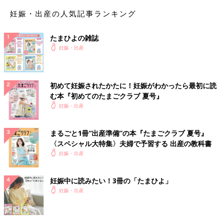
妊娠・出産の人気記事ランキング
たまひよの雑誌
妊娠・出産
初めて妊娠されたかたに！妊娠がわかったら最初に読
む本『初めてのたまごクラブ 夏号』
妊娠・出産
まるごと1冊“出産準備”の本『たまごクラブ 夏号』
〈スペシャル大特集〉夫婦で予習する 出産の教科書
妊娠・出産
妊娠中に読みたい！3冊の「たまひよ」
妊娠・出産