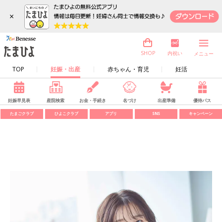
×
内祝い
SHOP
メニュー
TOP
妊娠・出産
赤ちゃん・育児
妊活
妊娠早見表
産院検索
お金・手続き
名づけ
出産準備
優待パス
たまごクラブ
ひよこクラブ
アプリ
SNS
キャンペーン