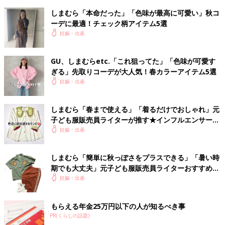
しまむら「本命だった」「色味が最高に可愛い」秋コ
ーデに最適！チェック柄アイテム5選
妊娠・出産
GU、しまむらetc.「これ狙ってた」「色味が可愛す
ぎる」先取りコーデが大人気！春カラーアイテム5選
妊娠・出産
しまむら「春まで使える」「着るだけでおしゃれ」元
子ども服販売員ライターが推す★インフルエンサーコ
ラボ5選
妊娠・出産
しまむら「簡単に秋っぽさをプラスできる」「暑い時
期でも大丈夫」元子ども服販売員ライターおすすめ★
秋の先取りアイテム5選
妊娠・出産
もらえる年金25万円以下の人が知るべき事
PR(くらしの話題)