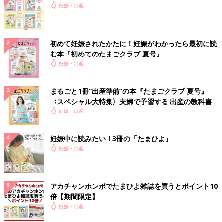
妊娠・出産
初めて妊娠されたかたに！妊娠がわかったら最初に読
む本『初めてのたまごクラブ 夏号』
妊娠・出産
まるごと1冊“出産準備”の本『たまごクラブ 夏号』
〈スペシャル大特集〉夫婦で予習する 出産の教科書
妊娠・出産
妊娠中に読みたい！3冊の「たまひよ」
妊娠・出産
アカチャンホンポでたまひよ雑誌を買うとポイント10
倍【期間限定】
妊娠・出産