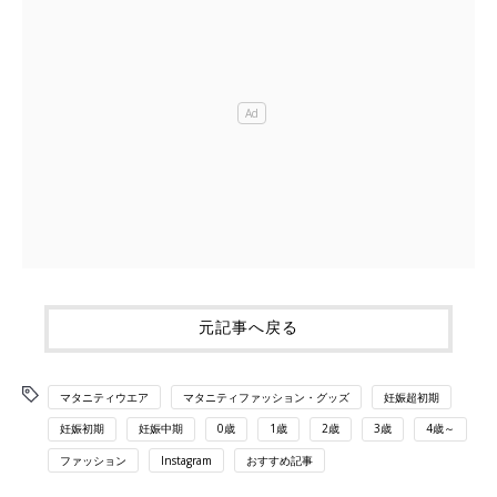
元記事へ戻る
マタニティウエア
マタニティファッション・グッズ
妊娠超初期
妊娠初期
妊娠中期
0歳
1歳
2歳
3歳
4歳～
ファッション
Instagram
おすすめ記事