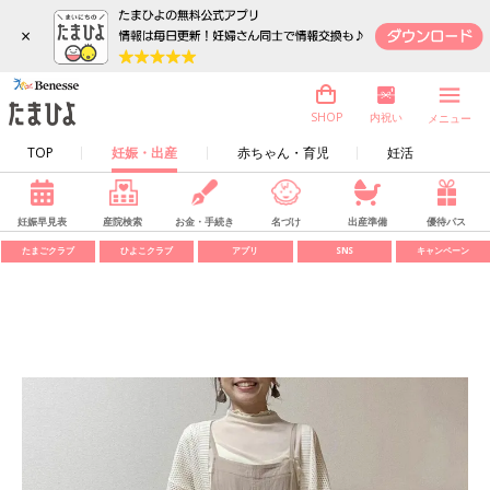
×
内祝い
SHOP
メニュー
TOP
妊娠・出産
赤ちゃん・育児
妊活
妊娠早見表
産院検索
お金・手続き
名づけ
出産準備
優待パス
たまごクラブ
ひよこクラブ
アプリ
SNS
キャンペーン