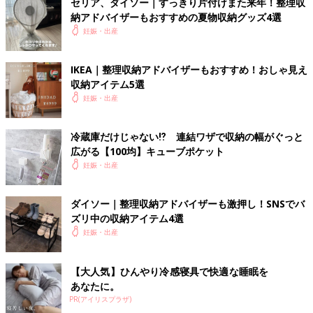
セリア、ダイソー｜すっきり片付けまた来年！整理収
納アドバイザーもおすすめの夏物収納グッズ4選
妊娠・出産
IKEA｜整理収納アドバイザーもおすすめ！おしゃ見え
収納アイテム5選
妊娠・出産
冷蔵庫だけじゃない⁉ 連結ワザで収納の幅がぐっと
広がる【100均】キューブポケット
妊娠・出産
ダイソー｜整理収納アドバイザーも激押し！SNSでバ
ズリ中の収納アイテム4選
妊娠・出産
【大人気】ひんやり冷感寝具で快適な睡眠を
あなたに。
PR(アイリスプラザ)