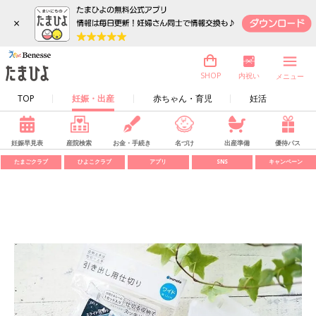
×
内祝い
SHOP
メニュー
TOP
妊娠・出産
赤ちゃん・育児
妊活
妊娠早見表
産院検索
お金・手続き
名づけ
出産準備
優待パス
たまごクラブ
ひよこクラブ
アプリ
SNS
キャンペーン