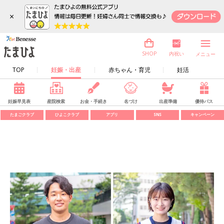
×
内祝い
SHOP
メニュー
TOP
妊娠・出産
赤ちゃん・育児
妊活
妊娠早見表
産院検索
お金・手続き
名づけ
出産準備
優待パス
たまごクラブ
ひよこクラブ
アプリ
SNS
キャンペーン