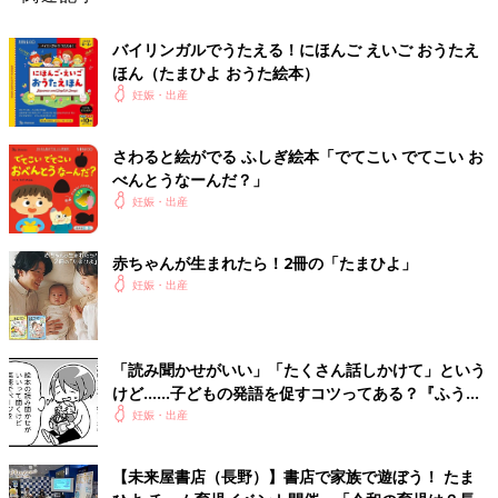
バイリンガルでうたえる！にほんご えいご おうたえ
ほん（たまひよ おうた絵本）
妊娠・出産
さわると絵がでる ふしぎ絵本「でてこい でてこい お
べんとうなーんだ？」
妊娠・出産
赤ちゃんが生まれたら！2冊の「たまひよ」
妊娠・出産
「読み聞かせがいい」「たくさん話しかけて」という
けど……子どもの発語を促すコツってある？『ふうふ
う子育て ＃64』
妊娠・出産
【未来屋書店（長野）】書店で家族で遊ぼう！ たま