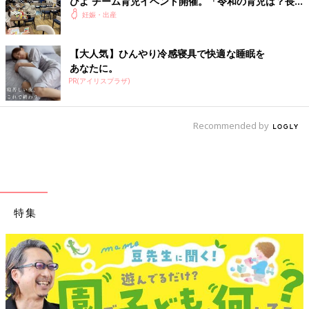
ひよ チーム育児イベント開催。「令和の育児は？長
野県の場合は？」トークも。
妊娠・出産
【大人気】ひんやり冷感寝具で快適な睡眠を
あなたに。
PR(アイリスプラザ)
Recommended by
特集