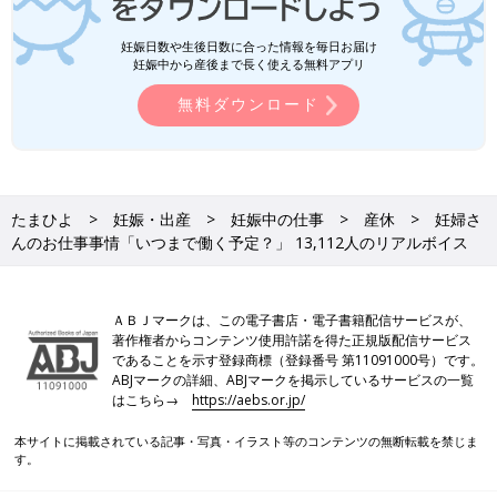
妊娠日数や生後日数に合った情報を毎日お届け
妊娠中から産後まで長く使える無料アプリ
無料ダウンロード
たまひよ
妊娠・出産
妊娠中の仕事
産休
妊婦さ
んのお仕事事情「いつまで働く予定？」 13,112人のリアルボイス
ＡＢＪマークは、この電子書店・電子書籍配信サービスが、
著作権者からコンテンツ使用許諾を得た正規版配信サービス
であることを示す登録商標（登録番号 第11091000号）です。
ABJマークの詳細、ABJマークを掲示しているサービスの一覧
はこちら→
https://aebs.or.jp/
本サイトに掲載されている記事・写真・イラスト等のコンテンツの無断転載を禁じま
す。