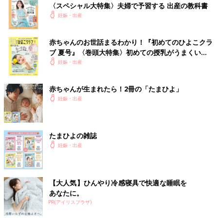
〈スペシャル大特集〉夫婦で予習する 出産の教科書
妊娠・出産
赤ちゃんのお世話まるわかり！『初めてのひよこクラ
ブ 夏号』〈巻頭大特集〉初めての授乳がうまくい
く！ おっぱい・ミルクの基本と夏のトラブル 解決テ
妊娠・出産
ク
赤ちゃんが生まれたら！2冊の「たまひよ」
妊娠・出産
たまひよの雑誌
妊娠・出産
【大人気】ひんやり冷感寝具で快適な睡眠を
あなたに。
PR(アイリスプラザ)