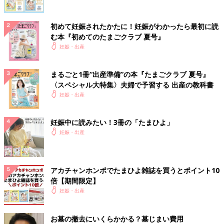
初めて妊娠されたかたに！妊娠がわかったら最初に読
む本『初めてのたまごクラブ 夏号』
妊娠・出産
まるごと1冊“出産準備”の本『たまごクラブ 夏号』
〈スペシャル大特集〉夫婦で予習する 出産の教科書
妊娠・出産
妊娠中に読みたい！3冊の「たまひよ」
妊娠・出産
アカチャンホンポでたまひよ雑誌を買うとポイント10
倍【期間限定】
妊娠・出産
お墓の撤去にいくらかかる？墓じまい費用