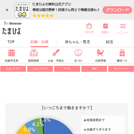
×
内祝い
SHOP
メニュー
TOP
妊娠・出産
赤ちゃん・育児
妊活
妊娠早見表
産院検索
お金・手続き
名づけ
出産準備
優待パス
たまごクラブ
ひよこクラブ
アプリ
SNS
キャンペーン