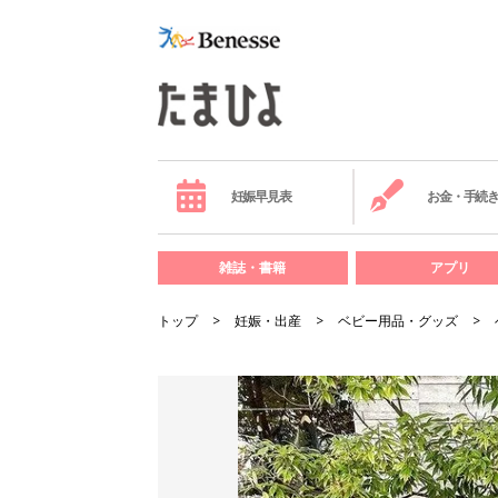
妊娠早見表
お金・手続
雑誌・書籍
アプリ
トップ
妊娠・出産
ベビー用品・グッズ