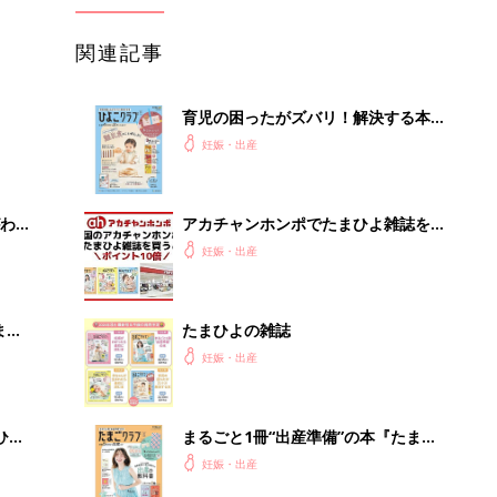
関連記事
育児の困ったがズバリ！解決する本
『ひよこクラブ 秋号』 4カ月～2才
妊娠・出産
になるまで、育児に役立つ情報がいっ
ぱい！
わか
アカチャンホンポでたまひよ雑誌を買
まご
うとポイント10倍【期間限定】
妊娠・出産
まご
たまひよの雑誌
集〉
妊娠・出産
ひ
まるごと1冊“出産準備”の本『たまご
クラブ 夏号』〈スペシャル大特集〉
妊娠・出産
夫婦で予習する 出産の教科書