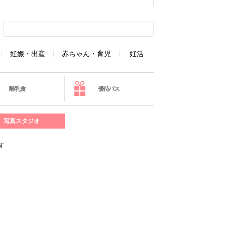
妊娠・出産
赤ちゃん・育児
妊活
離乳食
優待パス
写真スタジオ
す