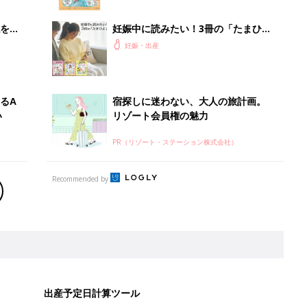
を買
妊娠中に読みたい！3冊の「たまひ
よ」
妊娠・出産
るA
宿探しに迷わない、大人の旅計画。
い
リゾート会員権の魅力
PR（リゾート・ステーション株式会社）
Recommended by
出産予定日計算ツール