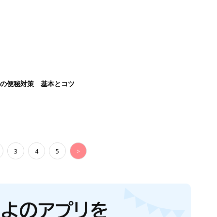
後の便秘対策 基本とコツ
3
4
5
>