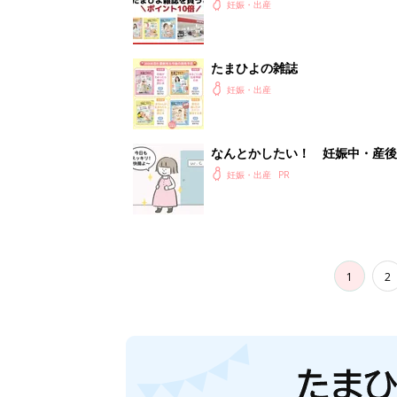
妊娠・出産
たまひよの雑誌
妊娠・出産
なんとかしたい！ 妊娠中・産
妊娠・出産
1
2