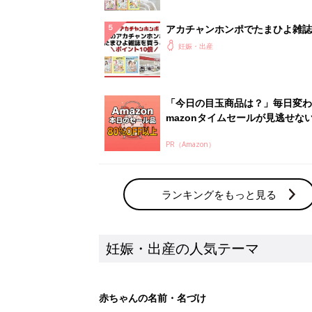
アカチャンホンポでたまひよ雑誌
うとポイント10倍【期間限定】
妊娠・出産
「今日の目玉商品は？」毎日変わ
mazonタイムセールが見逃せな
PR（Amazon）
ランキングをもっと見る
妊娠・出産の人気テーマ
赤ちゃんの名前・名づけ