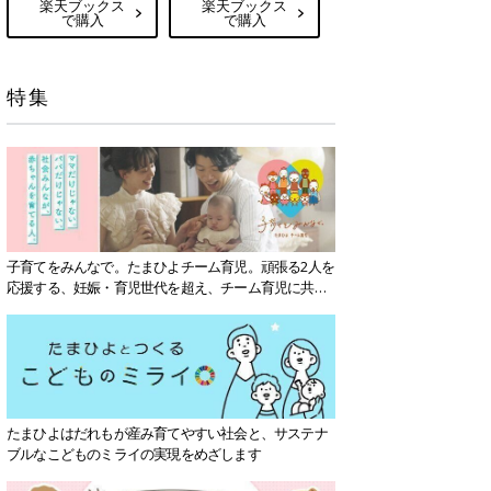
楽天ブックス
楽天ブックス
で購入
で購入
特集
子育てをみんなで。たまひよチーム育児。頑張る2人を
応援する、妊娠・育児世代を超え、チーム育児に共感
する社会を目指していきます。
たまひよはだれもが産み育てやすい社会と、サステナ
ブルなこどものミライの実現をめざします