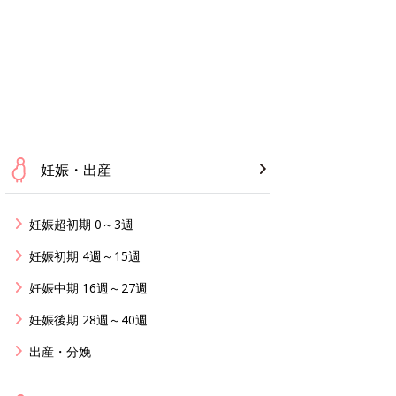
妊娠・出産
妊娠超初期 0～3週
妊娠初期 4週～15週
妊娠中期 16週～27週
妊娠後期 28週～40週
出産・分娩