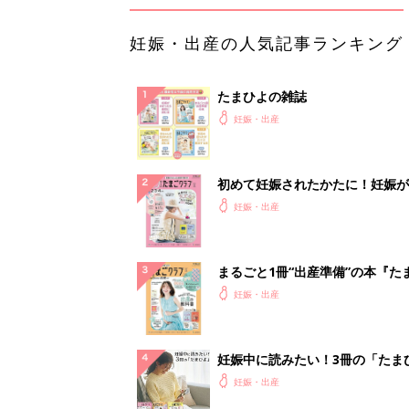
妊娠・出産の人気記事ランキング
たまひよの雑誌
妊娠・出産
初めて妊娠されたかたに！妊娠が
ったら最初に読む本『初めてのた
妊娠・出産
クラブ 夏号』
まるごと1冊“出産準備”の本『た
クラブ 夏号』〈スペシャル大特
妊娠・出産
夫婦で予習する 出産の教科書
妊娠中に読みたい！3冊の「たま
よ」
妊娠・出産