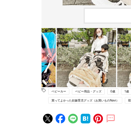
ベビーカー
ベビー用品・グッズ
0歳
1歳
買ってよかった妊娠育児グッズ（お買いものNavi）
双