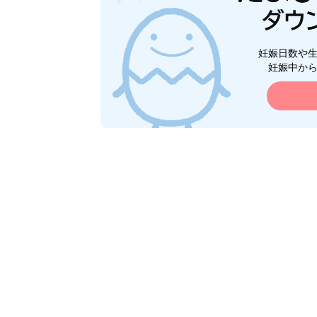
妊娠日数や
妊娠中か