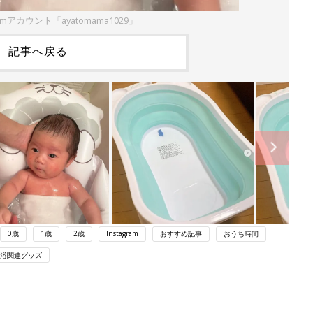
ramアカウント「ayatomama1029」
記事へ戻る
0歳
1歳
2歳
Instagram
おすすめ記事
おうち時間
浴関連グッズ