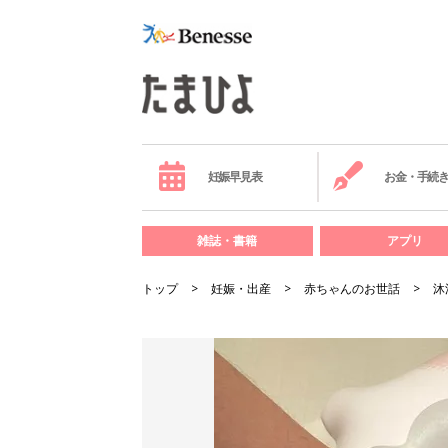
妊娠早見表
お金・手続
雑誌・書籍
アプリ
トップ
妊娠・出産
赤ちゃんのお世話
沐