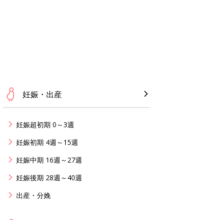
妊娠・出産
妊娠超初期 0～3週
妊娠初期 4週～15週
妊娠中期 16週～27週
妊娠後期 28週～40週
出産・分娩