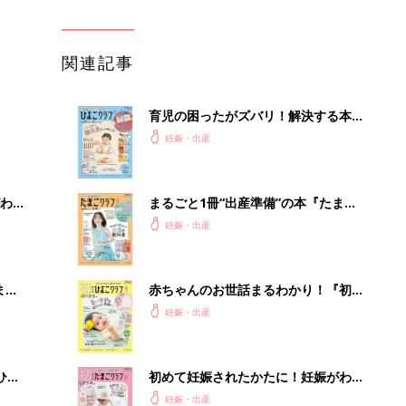
関連記事
育児の困ったがズバリ！解決する本
『ひよこクラブ 秋号』 4カ月～2才
妊娠・出産
になるまで、育児に役立つ情報がいっ
ぱい！
わか
まるごと1冊“出産準備”の本『たまご
まご
クラブ 夏号』〈スペシャル大特集〉
妊娠・出産
夫婦で予習する 出産の教科書
まご
赤ちゃんのお世話まるわかり！『初め
集〉
てのひよこクラブ 夏号』〈巻頭大特
妊娠・出産
集〉初めての授乳がうまくいく！ お
っぱい・ミルクの基本と夏のトラブル
解決テク
ひ
初めて妊娠されたかたに！妊娠がわか
ったら最初に読む本『初めてのたまご
妊娠・出産