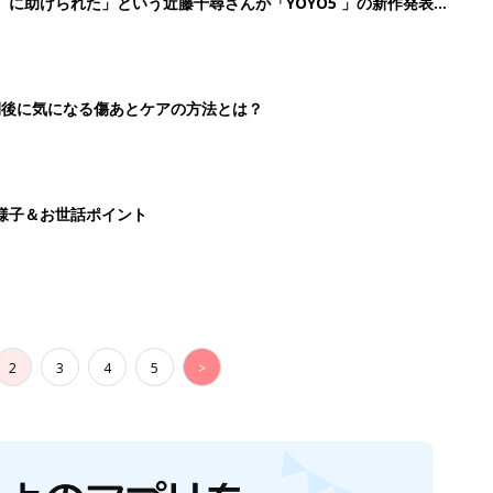
』に助けられた」という近藤千尋さんが「YOYO5 」の新作発表
続けている魅力とは!?
切開後に気になる傷あとケアの方法とは？
様子＆お世話ポイント
2
3
4
5
>