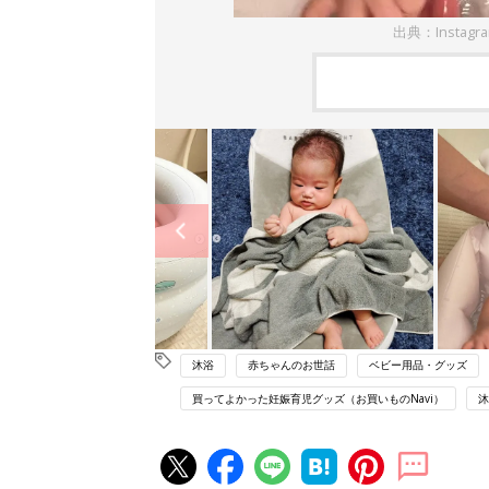
出典：Instag
沐浴
赤ちゃんのお世話
ベビー用品・グッズ
買ってよかった妊娠育児グッズ（お買いものNavi）
沐