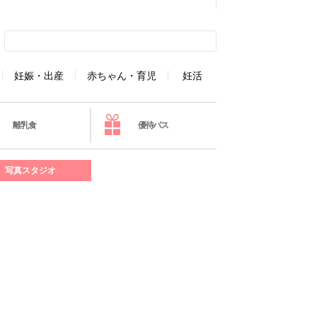
妊娠・出産
赤ちゃん・育児
妊活
離乳食
優待パス
写真スタジオ