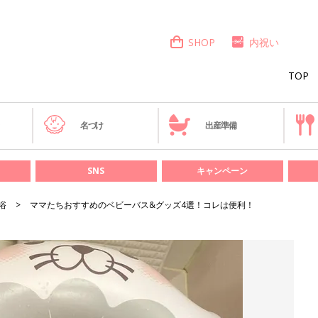
SHOP
内祝い
TOP
き
名づけ
出産準備
SNS
キャンペーン
浴
ママたちおすすめのベビーバス&グッズ4選！コレは便利！