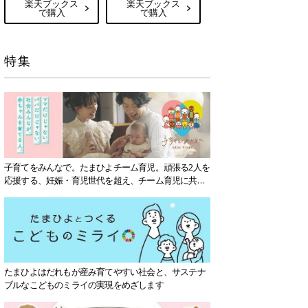
楽天ブックス
楽天ブックス
で購入
で購入
特集
子育てをみんなで。たまひよチーム育児。頑張る2人を
応援する、妊娠・育児世代を超え、チーム育児に共感
する社会を目指していきます。
たまひよはだれもが産み育てやすい社会と、サステナ
ブルなこどものミライの実現をめざします