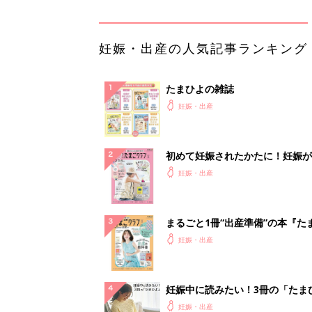
妊娠・出産の人気記事ランキング
たまひよの雑誌
妊娠・出産
初めて妊娠されたかたに！妊娠が
ったら最初に読む本『初めてのた
妊娠・出産
クラブ 夏号』
まるごと1冊“出産準備”の本『た
クラブ 夏号』〈スペシャル大特
妊娠・出産
夫婦で予習する 出産の教科書
妊娠中に読みたい！3冊の「たま
よ」
妊娠・出産