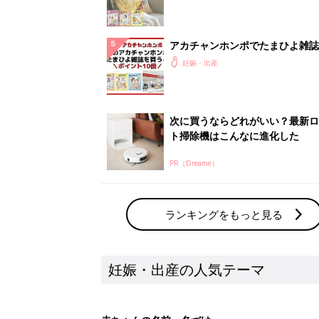
アカチャンホンポでたまひよ雑誌
うとポイント10倍【期間限定】
妊娠・出産
次に買うならどれがいい？最新ロ
ト掃除機はこんなに進化した
PR（Dreame）
ランキングをもっと見る
妊娠・出産の人気テーマ