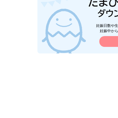
妊娠日数や
妊娠中か