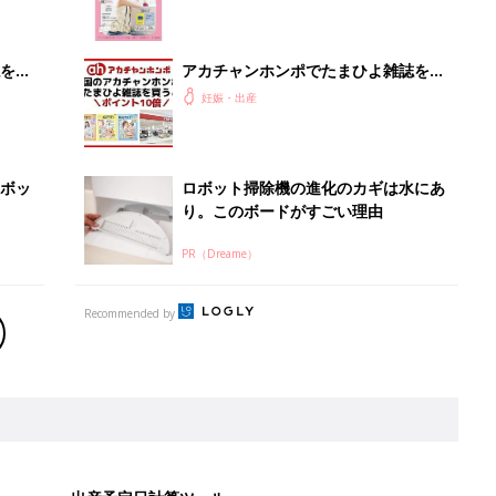
クラブ 夏号』
を買
アカチャンホンポでたまひよ雑誌を買
うとポイント10倍【期間限定】
妊娠・出産
ボッ
ロボット掃除機の進化のカギは水にあ
り。このボードがすごい理由
PR（Dreame）
Recommended by