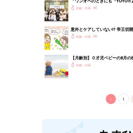
「ワンオペのときにも『YOYO®
会に登場。「YOYO®」を愛用し
妊娠・出産
意外とケアしていない!? 帝王
妊娠・出産
【月齢別】０才児ベビーの8月の
妊娠・出産
<
1