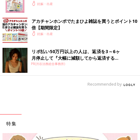
妊娠・出産
アカチャンホンポでたまひよ雑誌を買うとポイント10
倍【期間限定】
妊娠・出産
リボ払い50万円以上の人は、返済を3～6ヶ
月停止して『大幅に減額してから返済する...
PR(渋谷法務総合事務所)
Recommended by
特集