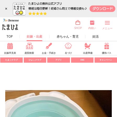
×
内祝い
SHOP
メニュー
TOP
妊娠・出産
赤ちゃん・育児
妊活
妊娠早見表
産院検索
お金・手続き
名づけ
出産準備
優待パス
たまごクラブ
ひよこクラブ
アプリ
SNS
キャンペーン