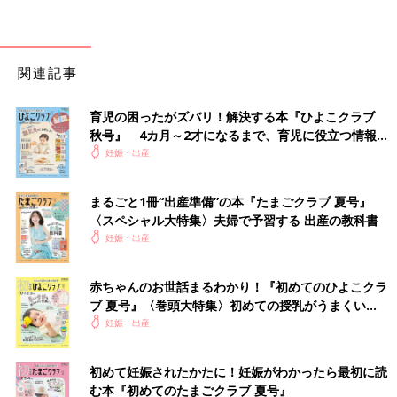
関連記事
育児の困ったがズバリ！解決する本『ひよこクラブ
秋号』 4カ月～2才になるまで、育児に役立つ情報が
いっぱい！
妊娠・出産
まるごと1冊“出産準備”の本『たまごクラブ 夏号』
〈スペシャル大特集〉夫婦で予習する 出産の教科書
妊娠・出産
赤ちゃんのお世話まるわかり！『初めてのひよこクラ
ブ 夏号』〈巻頭大特集〉初めての授乳がうまくい
く！ おっぱい・ミルクの基本と夏のトラブル 解決テ
妊娠・出産
ク
初めて妊娠されたかたに！妊娠がわかったら最初に読
む本『初めてのたまごクラブ 夏号』