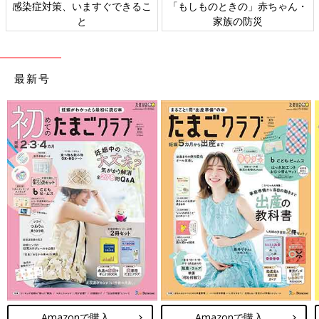
日本外来小児科学会リーフレッ
六星占術 細木かおりさんの人生
ト検討会
相談
最新号
Amazonで購入
Amazonで購入