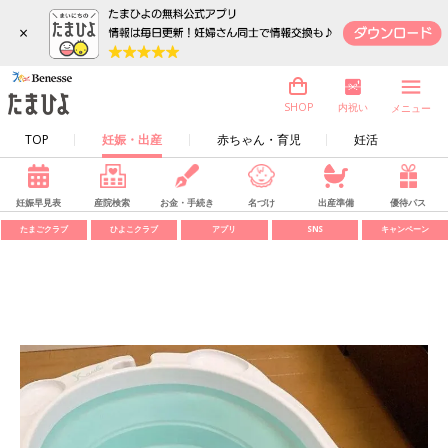
×
内祝い
SHOP
メニュー
TOP
妊娠・出産
赤ちゃん・育児
妊活
妊娠早見表
産院検索
お金・手続き
名づけ
出産準備
優待パス
たまごクラブ
ひよこクラブ
アプリ
SNS
キャンペーン