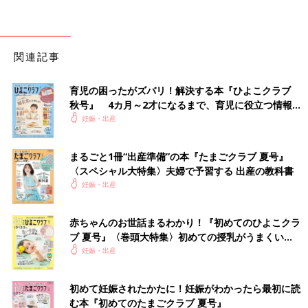
関連記事
育児の困ったがズバリ！解決する本『ひよこクラブ
秋号』 4カ月～2才になるまで、育児に役立つ情報が
いっぱい！
妊娠・出産
まるごと1冊“出産準備”の本『たまごクラブ 夏号』
〈スペシャル大特集〉夫婦で予習する 出産の教科書
妊娠・出産
赤ちゃんのお世話まるわかり！『初めてのひよこクラ
ブ 夏号』〈巻頭大特集〉初めての授乳がうまくい
く！ おっぱい・ミルクの基本と夏のトラブル 解決テ
妊娠・出産
ク
初めて妊娠されたかたに！妊娠がわかったら最初に読
む本『初めてのたまごクラブ 夏号』