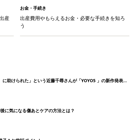
切開後に気になる傷あとケアの方法とは？
様子＆お世話ポイント
⁉︎【妊娠中の防災：身の守り方編】
2
3
4
5
>