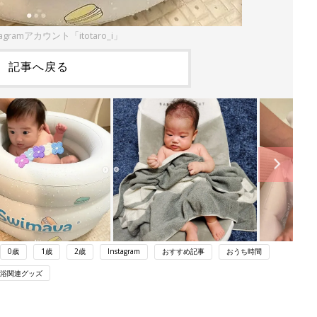
agramアカウント「itotaro_i」
記事へ戻る
0歳
1歳
2歳
Instagram
おすすめ記事
おうち時間
浴関連グッズ