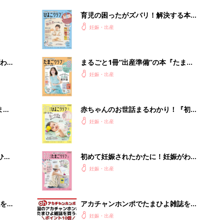
ったら最初に読む本『初めてのたまご
妊娠・出産
クラブ 夏号』
を買
アカチャンホンポでたまひよ雑誌を買
うとポイント10倍【期間限定】
妊娠・出産
g積
「イソジン®クリアうがい薬」といっ
しょに「うがいパワー」で一年中！
健やか
PR（iNova｜Hugkum）
Recommended by