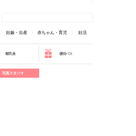
妊娠・出産
赤ちゃん・育児
妊活
離乳食
優待パス
写真スタジオ