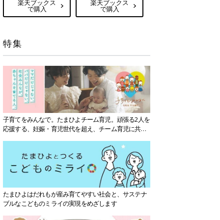
楽天ブックス
楽天ブックス
で購入
で購入
特集
子育てをみんなで。たまひよチーム育児。頑張る2人を
応援する、妊娠・育児世代を超え、チーム育児に共感
する社会を目指していきます。
たまひよはだれもが産み育てやすい社会と、サステナ
ブルなこどものミライの実現をめざします