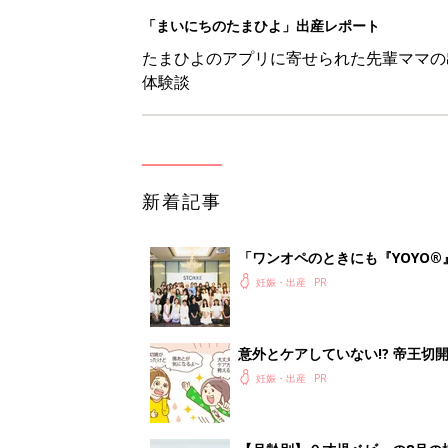
意外とケアしていない!? 帝王
妊娠・出産
【月齢別】０才児ベビーの8月の
妊娠・出産
地震のとき妊婦が取るべき体勢は
妊娠・出産
<
1