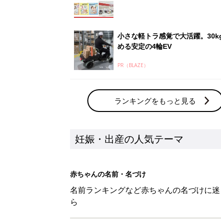
赤ちゃんの名前・名づけ
名前ランキングなど赤ちゃんの名づけに迷
ら
「まいにちのたまひよ」出産レポート
たまひよのアプリに寄せられた先輩ママの
体験談
新着記事
「ワンオペのときにも『YOYO®
会に登場。「YOYO®」を愛用し
妊娠・出産