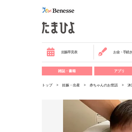
妊娠早見表
お金・手続
雑誌・書籍
アプリ
トップ
妊娠・出産
赤ちゃんのお世話
沐