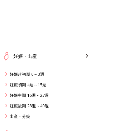
妊娠・出産
妊娠超初期 0～3週
妊娠初期 4週～15週
妊娠中期 16週～27週
妊娠後期 28週～40週
出産・分娩