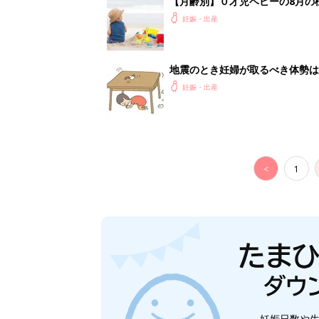
妊娠日数や
妊娠中か