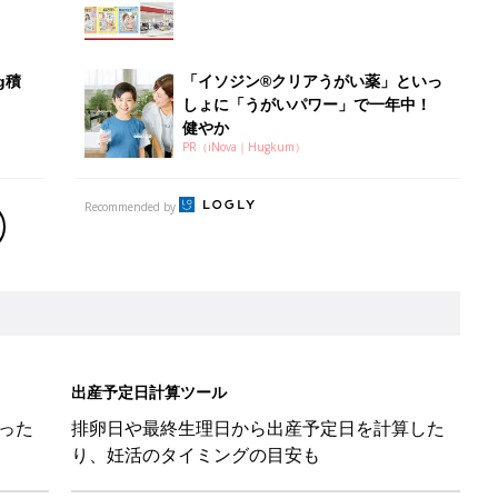
出産予定日計算ツール
った
排卵日や最終生理日から出産予定日を計算した
り、妊活のタイミングの目安も
お金・手続き
出産
出産費用やもらえるお金・必要な手続きを知ろ
う
』に助けられた」という近藤千尋さんが「YOYO5 」の新作発表
続けている魅力とは!?