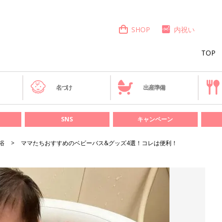
SHOP
内祝い
TOP
き
名づけ
出産準備
SNS
キャンペーン
浴
ママたちおすすめのベビーバス&グッズ4選！コレは便利！