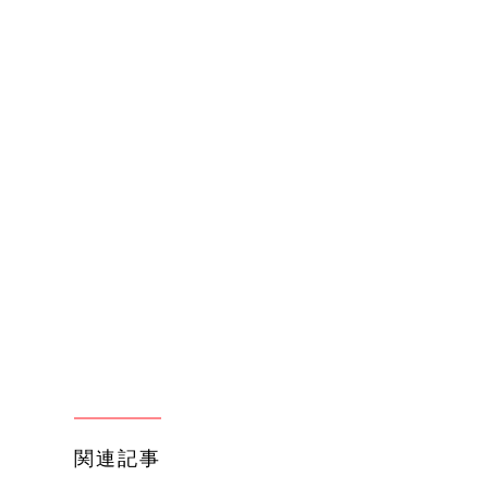
関連記事
育児の困ったがズバリ！解決する本
『ひよこクラブ 秋号』 4カ月～2才
妊娠・出産
になるまで、育児に役立つ情報がいっ
ぱい！
わか
まるごと1冊“出産準備”の本『たまご
まご
クラブ 夏号』〈スペシャル大特集〉
妊娠・出産
夫婦で予習する 出産の教科書
まご
赤ちゃんのお世話まるわかり！『初め
集〉
てのひよこクラブ 夏号』〈巻頭大特
妊娠・出産
集〉初めての授乳がうまくいく！ お
っぱい・ミルクの基本と夏のトラブル
解決テク
ひ
初めて妊娠されたかたに！妊娠がわか