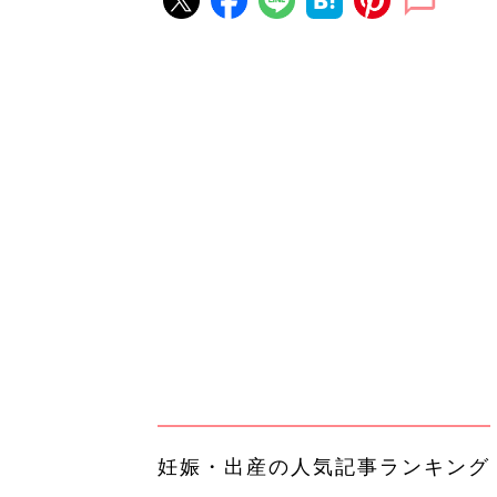
妊娠・出産の人気記事ランキング
たまひよの雑誌
妊娠・出産
初めて妊娠されたかたに！妊娠が
ったら最初に読む本『初めてのた
妊娠・出産
クラブ 夏号』
まるごと1冊“出産準備”の本『た
クラブ 夏号』〈スペシャル大特
妊娠・出産
夫婦で予習する 出産の教科書
妊娠中に読みたい！3冊の「たま