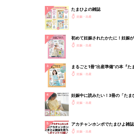
よ」
妊娠・出産
アカチャンホンポでたまひよ雑誌
うとポイント10倍【期間限定】
妊娠・出産
小さな軽トラ感覚で大活躍。30k
める安定の4輪EV
PR（BLAZE）
ランキングをもっと見る
妊娠・出産の人気テーマ