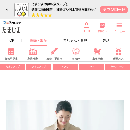
×
内祝い
SHOP
メニュー
TOP
妊娠・出産
赤ちゃん・育児
妊活
妊娠早見表
産院検索
お金・手続き
名づけ
出産準備
優待パス
たまごクラブ
ひよこクラブ
アプリ
SNS
キャンペーン