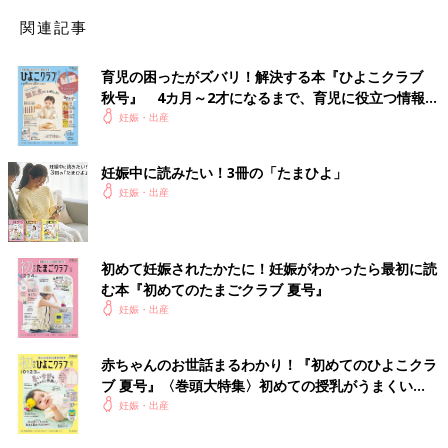
関連記事
育児の困ったがズバリ！解決する本『ひよこクラブ
秋号』 4カ月～2才になるまで、育児に役立つ情報が
いっぱい！
妊娠・出産
妊娠中に読みたい！3冊の「たまひよ」
妊娠・出産
初めて妊娠されたかたに！妊娠がわかったら最初に読
む本『初めてのたまごクラブ 夏号』
妊娠・出産
赤ちゃんのお世話まるわかり！『初めてのひよこクラ
ブ 夏号』〈巻頭大特集〉初めての授乳がうまくい
く！ おっぱい・ミルクの基本と夏のトラブル 解決テ
妊娠・出産
ク