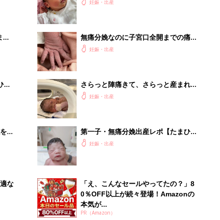
まご
結果…【たまひよ 出産体験談】
妊娠・出産
まご
無痛分娩なのに子宮口全開までの痛み
集〉
を味わうとは・・・【たまひよ 出産
妊娠・出産
体験談】
ひ
さらっと陣痛きて、さらっと産まれて
くるでしょ！…が、緊急帝王切開に
妊娠・出産
【たまひよ 出産体験談】
を買
第一子・無痛分娩出産レポ【たまひよ
出産体験談】
妊娠・出産
適な
「え、こんなセールやってたの？」8
0％OFF以上が続々登場！Amazonの
本気が...
PR（Amazon）