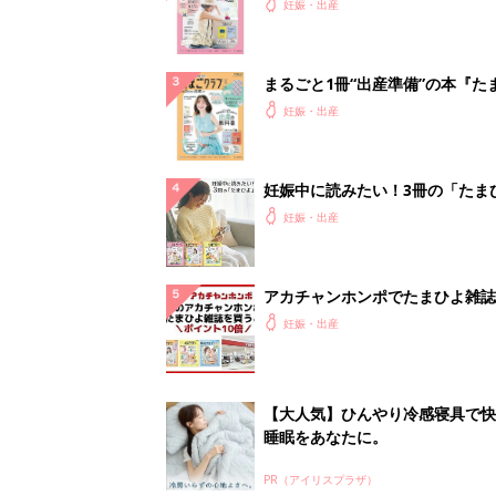
ったら最初に読む本『初めてのた
妊娠・出産
クラブ 夏号』
まるごと1冊“出産準備”の本『た
クラブ 夏号』〈スペシャル大特
妊娠・出産
夫婦で予習する 出産の教科書
妊娠中に読みたい！3冊の「たま
よ」
妊娠・出産
アカチャンホンポでたまひよ雑誌
うとポイント10倍【期間限定】
妊娠・出産
【大人気】ひんやり冷感寝具で快
睡眠をあなたに。
PR（アイリスプラザ）