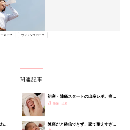
アーカイブ
ウィメンズパーク
関連記事
初産・陣痛スタートの出産レポ。痛み
を忘れるというのは本当だった！【た
妊娠・出産
まひよ 出産体験談】
わか
陣痛だと確信できず、家で耐えすぎた