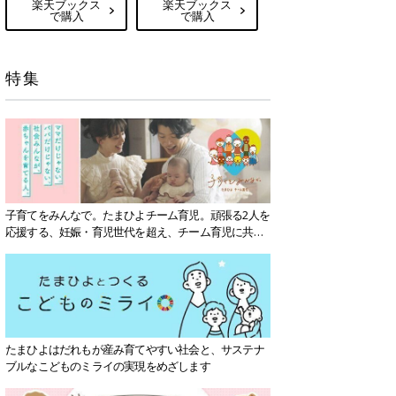
楽天ブックス
楽天ブックス
で購入
で購入
特集
子育てをみんなで。たまひよチーム育児。頑張る2人を
応援する、妊娠・育児世代を超え、チーム育児に共感
する社会を目指していきます。
たまひよはだれもが産み育てやすい社会と、サステナ
ブルなこどものミライの実現をめざします