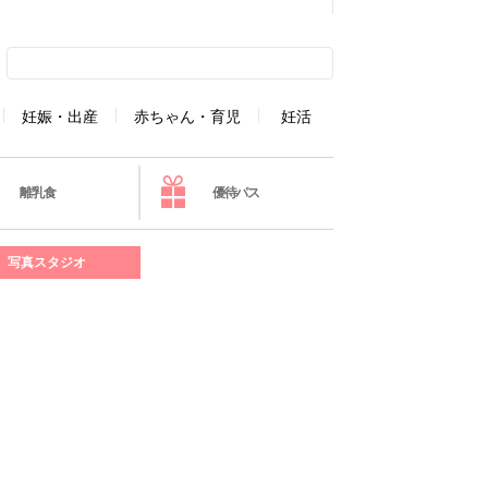
妊娠・出産
赤ちゃん・育児
妊活
離乳食
優待パス
写真スタジオ