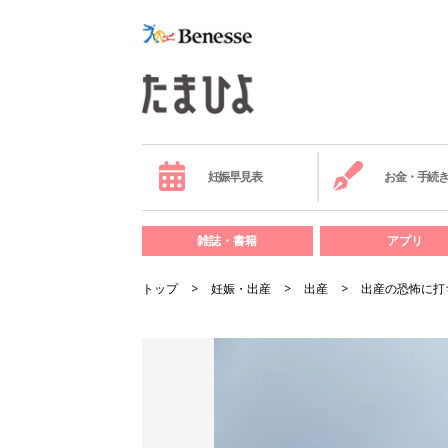
妊娠早見表
お金・手続
雑誌・書籍
アプリ
トップ
妊娠・出産
出産
出産の恐怖に打