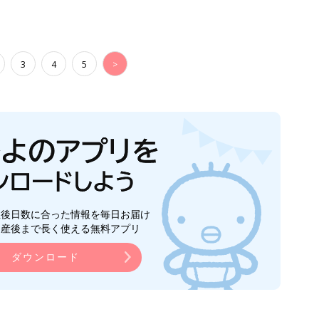
3
4
5
>
生後日数に合った情報を毎日お届け
ら産後まで長く使える無料アプリ
ダウンロード