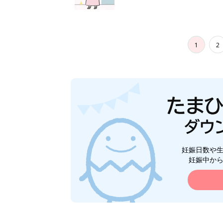
1
2
妊娠日数や
妊娠中か