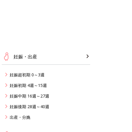
妊娠・出産
妊娠超初期 0～3週
妊娠初期 4週～15週
妊娠中期 16週～27週
妊娠後期 28週～40週
出産・分娩