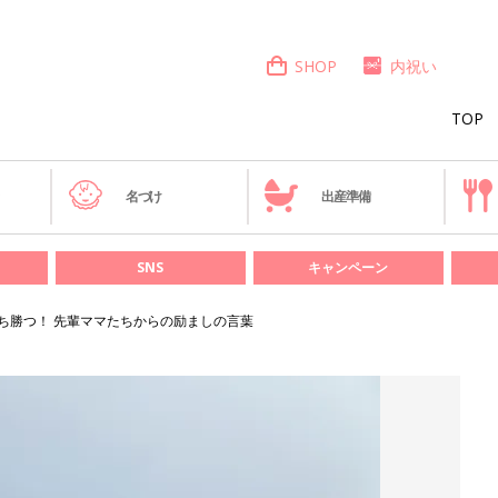
SHOP
内祝い
TOP
き
名づけ
出産準備
SNS
キャンペーン
ち勝つ！ 先輩ママたちからの励ましの言葉