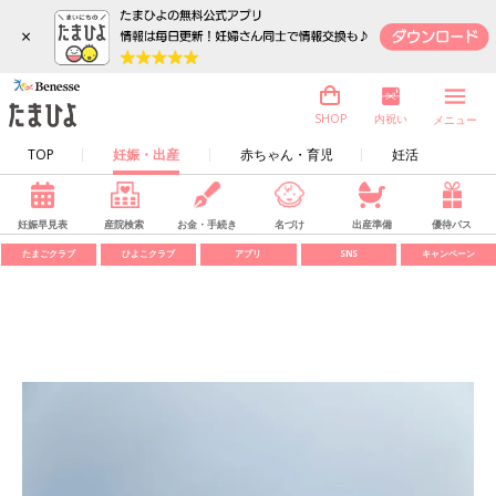
×
内祝い
SHOP
メニュー
TOP
妊娠・出産
赤ちゃん・育児
妊活
妊娠早見表
産院検索
お金・手続き
名づけ
出産準備
優待パス
たまごクラブ
ひよこクラブ
アプリ
SNS
キャンペーン