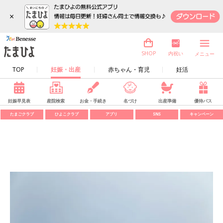
×
内祝い
SHOP
メニュー
TOP
妊娠・出産
赤ちゃん・育児
妊活
妊娠早見表
産院検索
お金・手続き
名づけ
出産準備
優待パス
たまごクラブ
ひよこクラブ
アプリ
SNS
キャンペーン