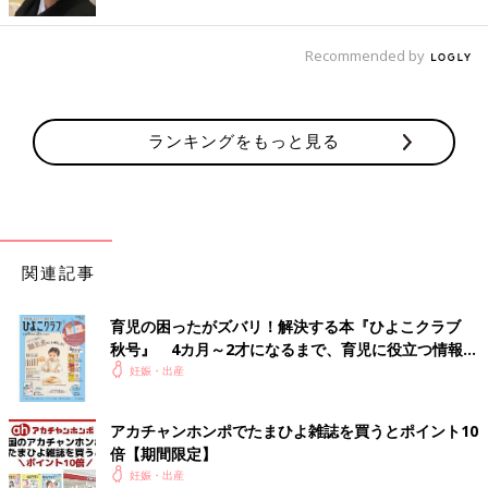
Recommended by
ランキングをもっと見る
関連記事
育児の困ったがズバリ！解決する本『ひよこクラブ
秋号』 4カ月～2才になるまで、育児に役立つ情報が
いっぱい！
妊娠・出産
アカチャンホンポでたまひよ雑誌を買うとポイント10
倍【期間限定】
妊娠・出産