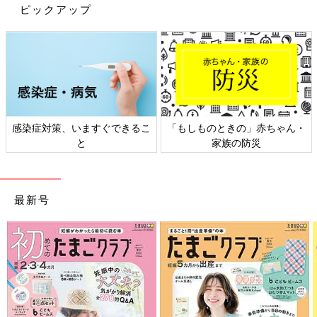
ピックアップ
染症対策、いますぐできるこ
「もしものときの」赤ちゃん・
日
と
家族の防災
最新号