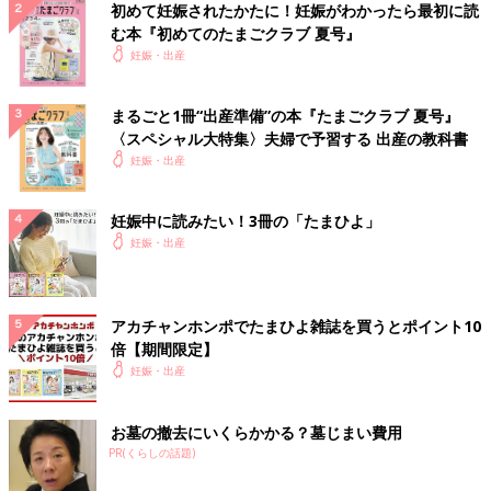
初めて妊娠されたかたに！妊娠がわかったら最初に読
む本『初めてのたまごクラブ 夏号』
妊娠・出産
まるごと1冊“出産準備”の本『たまごクラブ 夏号』
〈スペシャル大特集〉夫婦で予習する 出産の教科書
妊娠・出産
妊娠中に読みたい！3冊の「たまひよ」
妊娠・出産
アカチャンホンポでたまひよ雑誌を買うとポイント10
倍【期間限定】
妊娠・出産
お墓の撤去にいくらかかる？墓じまい費用
PR(くらしの話題)