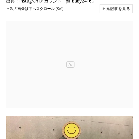
出典：Instagramアカウント「pii_baby2416」
▼
次の画像は下へスクロール (3/6)
▶
元記事を見る