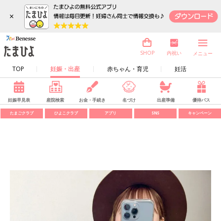
×
内祝い
SHOP
メニュー
TOP
妊娠・出産
赤ちゃん・育児
妊活
妊娠早見表
産院検索
お金・手続き
名づけ
出産準備
優待パス
たまごクラブ
ひよこクラブ
アプリ
SNS
キャンペーン