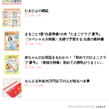
たまひよの雑誌
妊娠・出産
まるごと1冊“出産準備”の本『たまごクラブ 夏号』
〈スペシャル大特集〉夫婦で予習する 出産の教科書
妊娠・出産
赤ちゃんのお世話まるわかり！『初めてのひよこクラ
ブ 夏号』〈巻頭大特集〉初めての授乳がうまくい
く！ おっぱい・ミルクの基本と夏のトラブル 解決テ
妊娠・出産
ク
もらえる年金25万円以下の人が知るべき事
PR(くらしの話題)
Recommended by