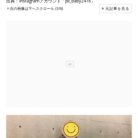
出典：Instagramアカウント「pii_baby2416」
▼
次の画像は下へスクロール (3/6)
▶
元記事を見る