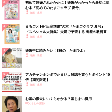
初めて妊娠されたかたに！妊娠がわかったら最初に読
む本『初めてのたまごクラブ 夏号』
妊娠・出産
まるごと1冊“出産準備”の本『たまごクラブ 夏号』
〈スペシャル大特集〉夫婦で予習する 出産の教科書
妊娠・出産
妊娠中に読みたい！3冊の「たまひよ」
妊娠・出産
アカチャンホンポでたまひよ雑誌を買うとポイント10
倍【期間限定】
妊娠・出産
お墓の撤去にいくらかかる？墓じまい費用
PR(くらしの話題)