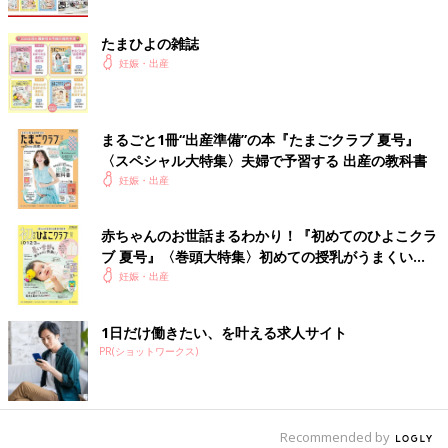
たまひよの雑誌
妊娠・出産
まるごと1冊“出産準備”の本『たまごクラブ 夏号』
〈スペシャル大特集〉夫婦で予習する 出産の教科書
妊娠・出産
赤ちゃんのお世話まるわかり！『初めてのひよこクラ
ブ 夏号』〈巻頭大特集〉初めての授乳がうまくい
く！ おっぱい・ミルクの基本と夏のトラブル 解決テ
妊娠・出産
ク
1日だけ働きたい、を叶える求人サイト
PR(ショットワークス)
Recommended by