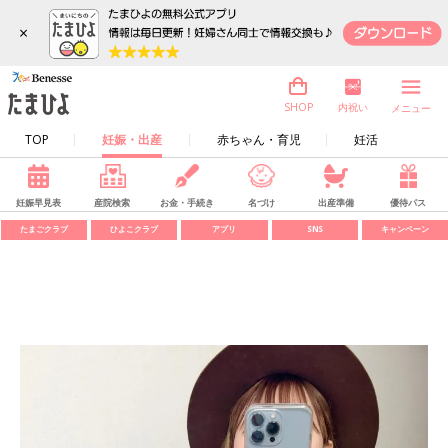
×
内祝い
SHOP
メニュー
TOP
妊娠・出産
赤ちゃん・育児
妊活
妊娠早見表
産院検索
お金・手続き
名づけ
出産準備
優待パス
たまごクラブ
ひよこクラブ
アプリ
SNS
キャンペーン