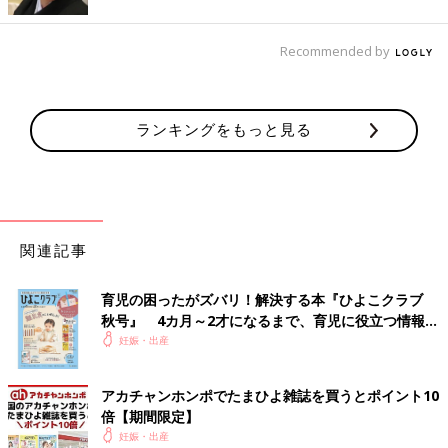
Recommended by
ランキングをもっと見る
関連記事
育児の困ったがズバリ！解決する本『ひよこクラブ
秋号』 4カ月～2才になるまで、育児に役立つ情報が
いっぱい！
妊娠・出産
アカチャンホンポでたまひよ雑誌を買うとポイント10
倍【期間限定】
妊娠・出産