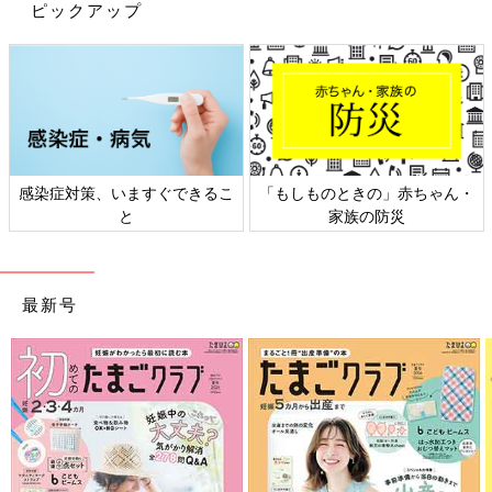
ピックアップ
」赤ちゃん・
日本外来小児科学会リーフレッ
六星占術 細木かお
防災
ト検討会
相談
最新号