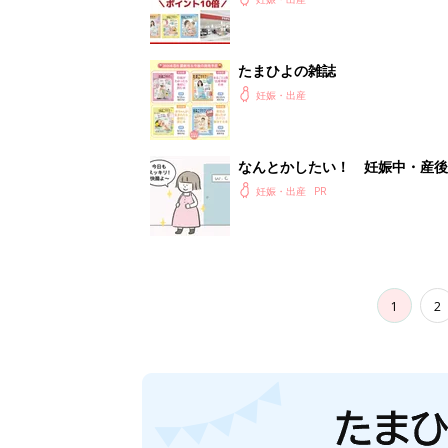
たまひよの雑誌
妊娠・出産
なんとかしたい！ 妊娠中・産
妊娠・出産
1
2