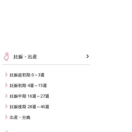
妊娠・出産
妊娠超初期 0～3週
妊娠初期 4週～15週
妊娠中期 16週～27週
妊娠後期 28週～40週
出産・分娩