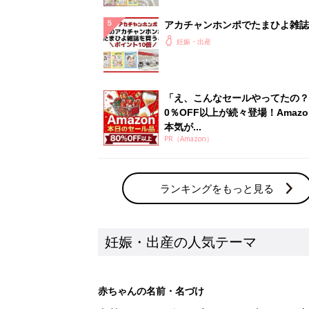
アカチャンホンポでたまひよ雑誌
うとポイント10倍【期間限定】
妊娠・出産
「え、こんなセールやってたの？
0％OFF以上が続々登場！Amazo
本気が...
PR（Amazon）
ランキングをもっと見る
妊娠・出産の人気テーマ
赤ちゃんの名前・名づけ