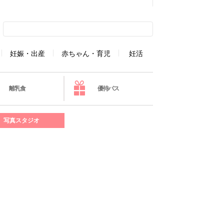
妊娠・出産
赤ちゃん・育児
妊活
離乳食
優待パス
写真スタジオ