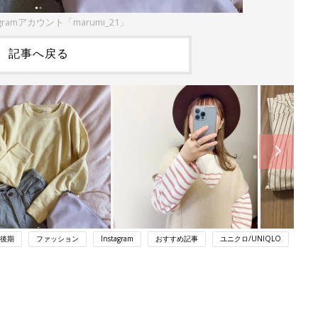
gramアカウント「marumi_21」
記事へ戻る
後期
ファッション
Instagram
おすすめ記事
ユニクロ/UNIQLO