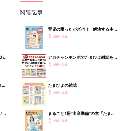
関連記事
育児の困ったがズバリ！解決する本
『ひよこクラブ 秋号』 4カ月～2才
妊娠・出産
になるまで、育児に役立つ情報がいっ
ぱい！
わか
アカチャンホンポでたまひよ雑誌を買
まご
うとポイント10倍【期間限定】
妊娠・出産
まご
たまひよの雑誌
集〉
妊娠・出産
ひ
まるごと1冊“出産準備”の本『たまご
クラブ 夏号』〈スペシャル大特集〉
妊娠・出産
夫婦で予習する 出産の教科書