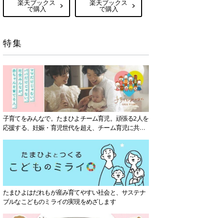
楽天ブックス
楽天ブックス
で購入
で購入
特集
子育てをみんなで。たまひよチーム育児。頑張る2人を
応援する、妊娠・育児世代を超え、チーム育児に共感
する社会を目指していきます。
たまひよはだれもが産み育てやすい社会と、サステナ
ブルなこどものミライの実現をめざします