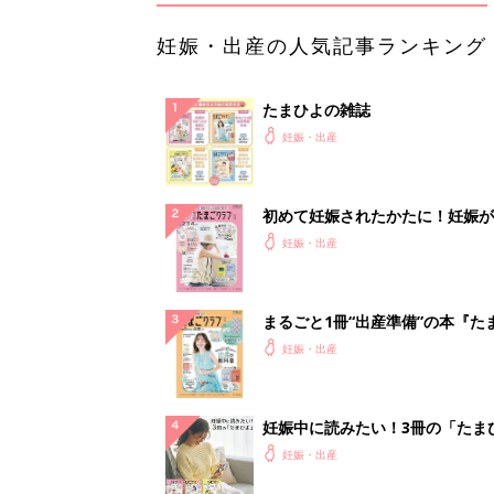
妊娠・出産の人気記事ランキング
たまひよの雑誌
妊娠・出産
初めて妊娠されたかたに！妊娠が
ったら最初に読む本『初めてのた
妊娠・出産
クラブ 夏号』
まるごと1冊“出産準備”の本『た
クラブ 夏号』〈スペシャル大特
妊娠・出産
夫婦で予習する 出産の教科書
妊娠中に読みたい！3冊の「たま
よ」
妊娠・出産