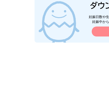
妊娠日数や
妊娠中か