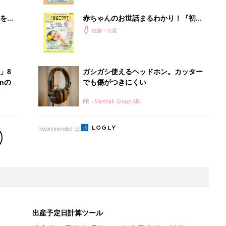
を買
赤ちゃんのお世話まるわかり！『初め
てのひよこクラブ 夏号』〈巻頭大特
妊娠・出産
集〉初めての授乳がうまくいく！ お
っぱい・ミルクの基本と夏のトラブル
解決テク
」8
ガシガシ使えるヘッドホン。カッター
nの
でも傷がつきにくい
PR（Marshall Group AB）
Recommended by
出産予定日計算ツール