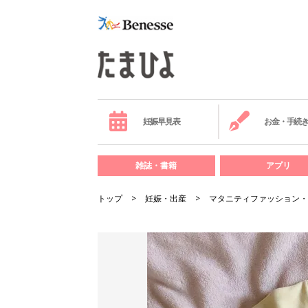
妊娠早見表
お金・手続
雑誌・書籍
アプリ
トップ
妊娠・出産
マタニティファッション・