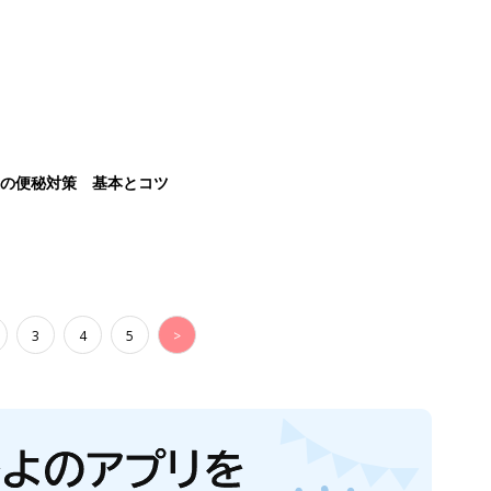
後の便秘対策 基本とコツ
3
4
5
>