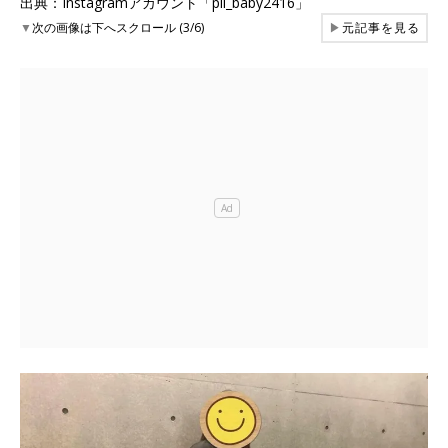
出典：Instagramアカウント「pii_baby2416」
▼
次の画像は下へスクロール (3/6)
▶
元記事を見る