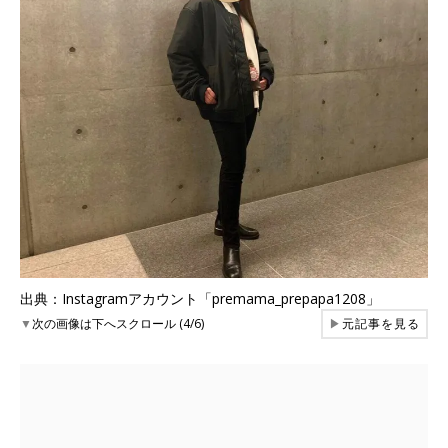
出典：Instagramアカウント「premama_prepapa1208」
▼
次の画像は下へスクロール (4/6)
▶
元記事を見る