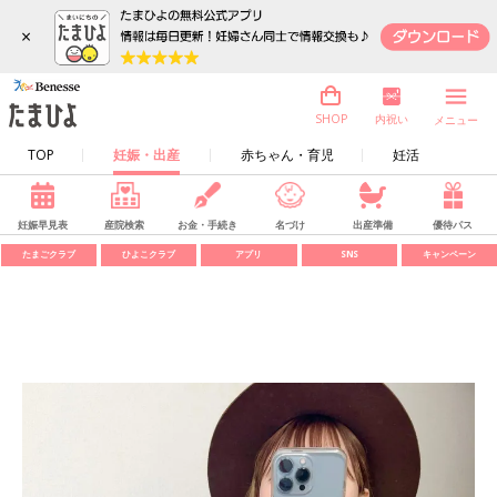
×
内祝い
SHOP
メニュー
TOP
妊娠・出産
赤ちゃん・育児
妊活
妊娠早見表
産院検索
お金・手続き
名づけ
出産準備
優待パス
たまごクラブ
ひよこクラブ
アプリ
SNS
キャンペーン