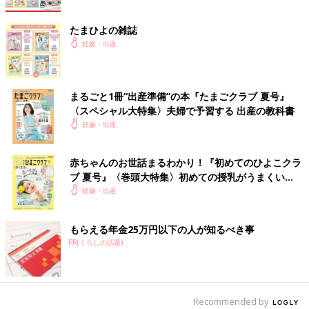
たまひよの雑誌
妊娠・出産
まるごと1冊“出産準備”の本『たまごクラブ 夏号』
〈スペシャル大特集〉夫婦で予習する 出産の教科書
妊娠・出産
赤ちゃんのお世話まるわかり！『初めてのひよこクラ
ブ 夏号』〈巻頭大特集〉初めての授乳がうまくい
く！ おっぱい・ミルクの基本と夏のトラブル 解決テ
妊娠・出産
ク
もらえる年金25万円以下の人が知るべき事
PR(くらしの話題)
Recommended by