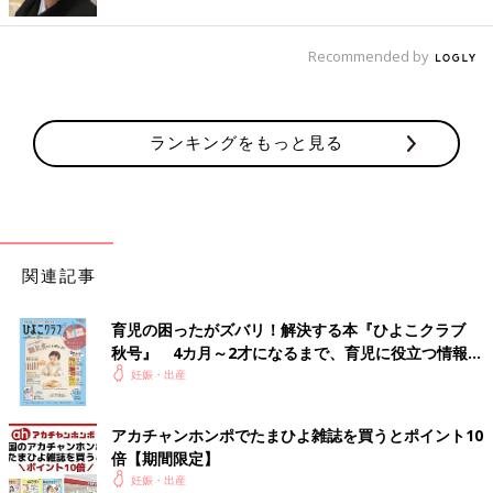
Recommended by
ランキングをもっと見る
関連記事
育児の困ったがズバリ！解決する本『ひよこクラブ
秋号』 4カ月～2才になるまで、育児に役立つ情報が
いっぱい！
妊娠・出産
アカチャンホンポでたまひよ雑誌を買うとポイント10
倍【期間限定】
妊娠・出産