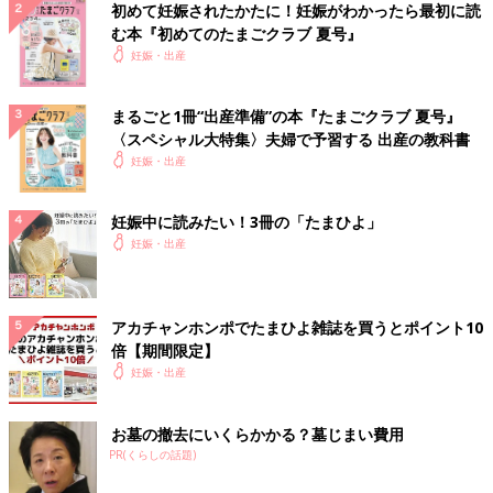
初めて妊娠されたかたに！妊娠がわかったら最初に読
む本『初めてのたまごクラブ 夏号』
妊娠・出産
まるごと1冊“出産準備”の本『たまごクラブ 夏号』
〈スペシャル大特集〉夫婦で予習する 出産の教科書
妊娠・出産
妊娠中に読みたい！3冊の「たまひよ」
妊娠・出産
アカチャンホンポでたまひよ雑誌を買うとポイント10
倍【期間限定】
妊娠・出産
お墓の撤去にいくらかかる？墓じまい費用
PR(くらしの話題)