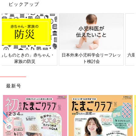
ピックアップ
日本外来小児科学会リーフレッ
六星占術 細木かおりさんの人生
ト検討会
相談
最新号