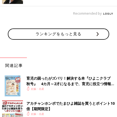
Recommended by
ランキングをもっと見る
関連記事
育児の困ったがズバリ！解決する本『ひよこクラブ
秋号』 4カ月～2才になるまで、育児に役立つ情報が
いっぱい！
妊娠・出産
アカチャンホンポでたまひよ雑誌を買うとポイント10
倍【期間限定】
妊娠・出産