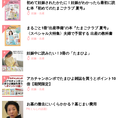
初めて妊娠されたかたに！妊娠がわかったら最初に読
む本『初めてのたまごクラブ 夏号』
妊娠・出産
まるごと1冊“出産準備”の本『たまごクラブ 夏号』
〈スペシャル大特集〉夫婦で予習する 出産の教科書
妊娠・出産
妊娠中に読みたい！3冊の「たまひよ」
妊娠・出産
アカチャンホンポでたまひよ雑誌を買うとポイント10
倍【期間限定】
妊娠・出産
お墓の撤去にいくらかかる？墓じまい費用
PR(くらしの話題)