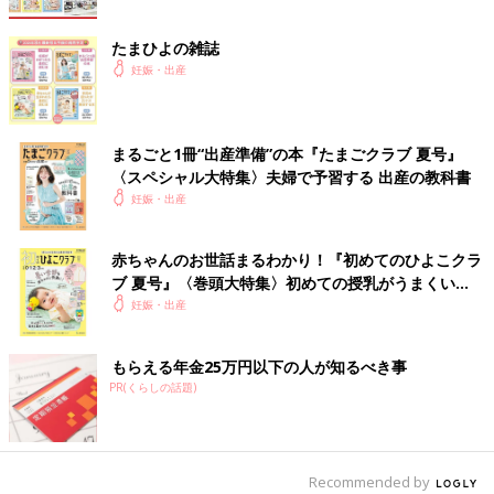
たまひよの雑誌
妊娠・出産
まるごと1冊“出産準備”の本『たまごクラブ 夏号』
〈スペシャル大特集〉夫婦で予習する 出産の教科書
妊娠・出産
赤ちゃんのお世話まるわかり！『初めてのひよこクラ
ブ 夏号』〈巻頭大特集〉初めての授乳がうまくい
く！ おっぱい・ミルクの基本と夏のトラブル 解決テ
妊娠・出産
ク
もらえる年金25万円以下の人が知るべき事
PR(くらしの話題)
Recommended by