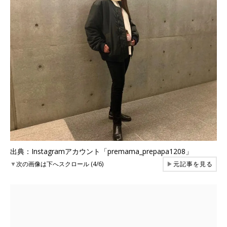
出典：Instagramアカウント「premama_prepapa1208」
▼
次の画像は下へスクロール (4/6)
▶
元記事を見る