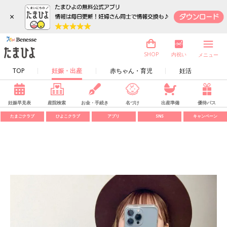
×
内祝い
SHOP
メニュー
TOP
妊娠・出産
赤ちゃん・育児
妊活
妊娠早見表
産院検索
お金・手続き
名づけ
出産準備
優待パス
たまごクラブ
ひよこクラブ
アプリ
SNS
キャンペーン