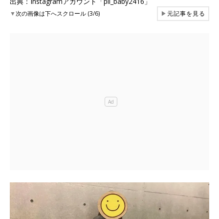
出典：Instagramアカウント「pii_baby2416」
▼
次の画像は下へスクロール (3/6)
▶
元記事を見る