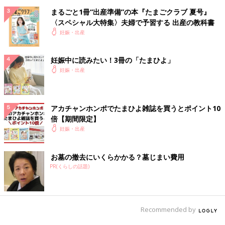
まるごと1冊“出産準備”の本『たまごクラブ 夏号』
〈スペシャル大特集〉夫婦で予習する 出産の教科書
妊娠・出産
妊娠中に読みたい！3冊の「たまひよ」
妊娠・出産
アカチャンホンポでたまひよ雑誌を買うとポイント10
倍【期間限定】
妊娠・出産
お墓の撤去にいくらかかる？墓じまい費用
PR(くらしの話題)
Recommended by