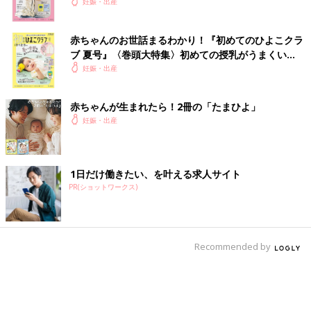
妊娠・出産
赤ちゃんのお世話まるわかり！『初めてのひよこクラ
ブ 夏号』〈巻頭大特集〉初めての授乳がうまくい
く！ おっぱい・ミルクの基本と夏のトラブル 解決テ
妊娠・出産
ク
赤ちゃんが生まれたら！2冊の「たまひよ」
妊娠・出産
1日だけ働きたい、を叶える求人サイト
PR(ショットワークス)
Recommended by