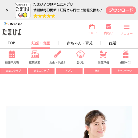
×
内祝い
SHOP
メニュー
TOP
妊娠・出産
赤ちゃん・育児
妊活
妊娠早見表
産院検索
お金・手続き
名づけ
出産準備
優待パス
たまごクラブ
ひよこクラブ
アプリ
SNS
キャンペーン