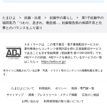
たまひよ
妊娠・出産
妊娠中の暮らし
第1子妊娠中の
福田彩乃「つわり、息ぎれ、倦怠感…」妊娠報告前の体調不良と仕
事とのバランスをふり返り
ＡＢＪマークは、この電子書店・電子書籍配信サービスが、
著作権者からコンテンツ使用許諾を得た正規版配信サービス
であることを示す登録商標（登録番号 第11091000号）です。
ABJマークの詳細、ABJマークを掲示しているサービスの一覧
はこちら→
https://aebs.or.jp/
本サイトに掲載されている記事・写真・イラスト等のコンテンツの無断転載を禁じま
す。
たまひよについて
利用規約
ポリシー
医師・専門家一覧
サイトマップ
調査・プレスリリース・メディア掲載
広告のご相談
お問い合わせ
利用者情報の取り扱いについて