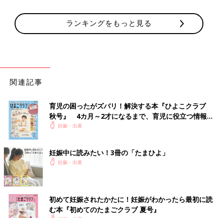
ランキングをもっと見る
関連記事
育児の困ったがズバリ！解決する本『ひよこクラブ
秋号』 4カ月～2才になるまで、育児に役立つ情報が
いっぱい！
妊娠・出産
妊娠中に読みたい！3冊の「たまひよ」
妊娠・出産
初めて妊娠されたかたに！妊娠がわかったら最初に読
む本『初めてのたまごクラブ 夏号』