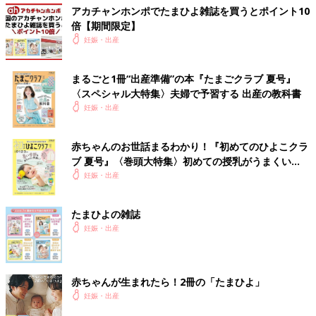
アカチャンホンポでたまひよ雑誌を買うとポイント10
倍【期間限定】
妊娠・出産
まるごと1冊“出産準備”の本『たまごクラブ 夏号』
〈スペシャル大特集〉夫婦で予習する 出産の教科書
妊娠・出産
赤ちゃんのお世話まるわかり！『初めてのひよこクラ
ブ 夏号』〈巻頭大特集〉初めての授乳がうまくい
く！ おっぱい・ミルクの基本と夏のトラブル 解決テ
妊娠・出産
ク
たまひよの雑誌
妊娠・出産
赤ちゃんが生まれたら！2冊の「たまひよ」
妊娠・出産