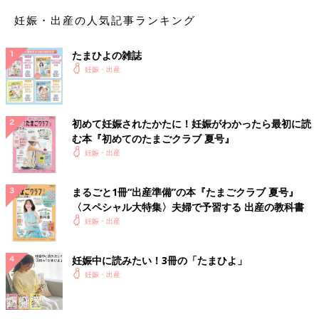
妊娠・出産の人気記事ランキング
たまひよの雑誌
妊娠・出産
初めて妊娠されたかたに！妊娠がわかったら最初に読
む本『初めてのたまごクラブ 夏号』
妊娠・出産
まるごと1冊“出産準備”の本『たまごクラブ 夏号』
〈スペシャル大特集〉夫婦で予習する 出産の教科書
妊娠・出産
妊娠中に読みたい！3冊の「たまひよ」
妊娠・出産