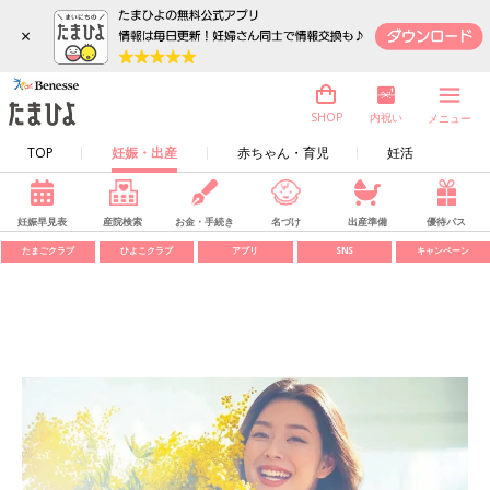
×
内祝い
SHOP
メニュー
TOP
妊娠・出産
赤ちゃん・育児
妊活
妊娠早見表
産院検索
お金・手続き
名づけ
出産準備
優待パス
たまごクラブ
ひよこクラブ
アプリ
SNS
キャンペーン