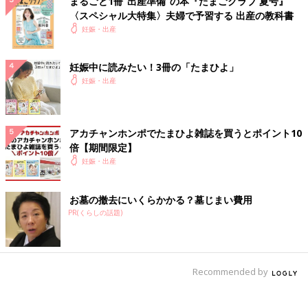
まるごと1冊“出産準備”の本『たまごクラブ 夏号』
〈スペシャル大特集〉夫婦で予習する 出産の教科書
妊娠・出産
妊娠中に読みたい！3冊の「たまひよ」
妊娠・出産
アカチャンホンポでたまひよ雑誌を買うとポイント10
倍【期間限定】
妊娠・出産
お墓の撤去にいくらかかる？墓じまい費用
PR(くらしの話題)
Recommended by