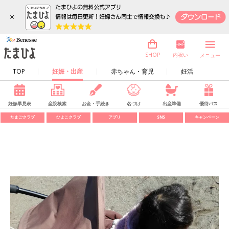
×
内祝い
SHOP
メニュー
TOP
妊娠・出産
赤ちゃん・育児
妊活
妊娠早見表
産院検索
お金・手続き
名づけ
出産準備
優待パス
たまごクラブ
ひよこクラブ
アプリ
SNS
キャンペーン