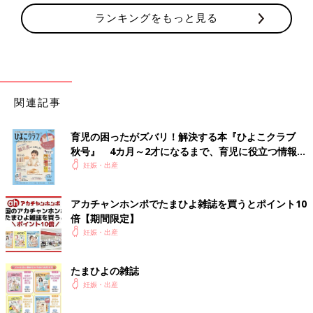
ランキングをもっと見る
関連記事
育児の困ったがズバリ！解決する本『ひよこクラブ
秋号』 4カ月～2才になるまで、育児に役立つ情報が
いっぱい！
妊娠・出産
アカチャンホンポでたまひよ雑誌を買うとポイント10
倍【期間限定】
妊娠・出産
たまひよの雑誌
妊娠・出産