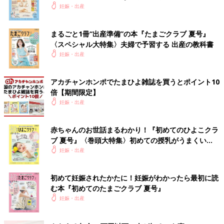
いっぱい！
妊娠・出産
まるごと1冊“出産準備”の本『たまごクラブ 夏号』
〈スペシャル大特集〉夫婦で予習する 出産の教科書
妊娠・出産
アカチャンホンポでたまひよ雑誌を買うとポイント10
倍【期間限定】
妊娠・出産
赤ちゃんのお世話まるわかり！『初めてのひよこクラ
ブ 夏号』〈巻頭大特集〉初めての授乳がうまくい
く！ おっぱい・ミルクの基本と夏のトラブル 解決テ
妊娠・出産
ク
初めて妊娠されたかたに！妊娠がわかったら最初に読
む本『初めてのたまごクラブ 夏号』
妊娠・出産