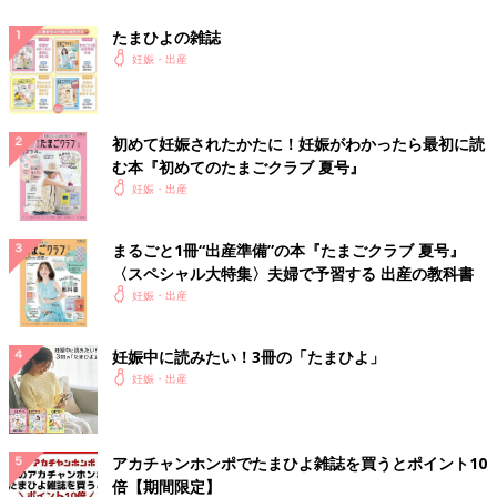
たまひよの雑誌
妊娠・出産
初めて妊娠されたかたに！妊娠がわかったら最初に読
む本『初めてのたまごクラブ 夏号』
妊娠・出産
まるごと1冊“出産準備”の本『たまごクラブ 夏号』
〈スペシャル大特集〉夫婦で予習する 出産の教科書
妊娠・出産
妊娠中に読みたい！3冊の「たまひよ」
妊娠・出産
アカチャンホンポでたまひよ雑誌を買うとポイント10
倍【期間限定】