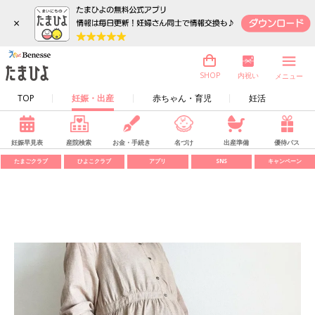
×
内祝い
SHOP
メニュー
TOP
妊娠・出産
赤ちゃん・育児
妊活
妊娠早見表
産院検索
お金・手続き
名づけ
出産準備
優待パス
たまごクラブ
ひよこクラブ
アプリ
SNS
キャンペーン