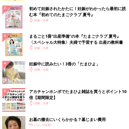
初めて妊娠されたかたに！妊娠がわかったら最初に読
む本『初めてのたまごクラブ 夏号』
妊娠・出産
まるごと1冊“出産準備”の本『たまごクラブ 夏号』
〈スペシャル大特集〉夫婦で予習する 出産の教科書
妊娠・出産
妊娠中に読みたい！3冊の「たまひよ」
妊娠・出産
アカチャンホンポでたまひよ雑誌を買うとポイント10
倍【期間限定】
妊娠・出産
お墓の撤去にいくらかかる？墓じまい費用
PR(くらしの話題)