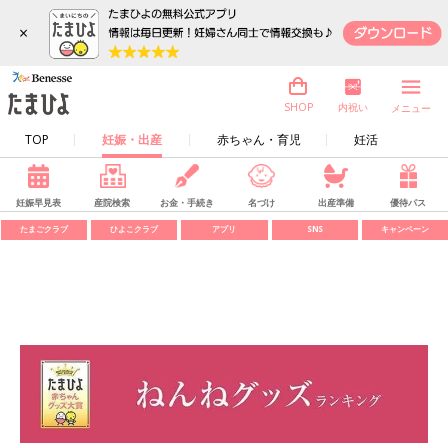
×
内祝い
SHOP
メニュー
TOP
妊娠・出産
赤ちゃん・育児
妊活
妊娠早見表
産院検索
お金・手続き
名づけ
出産準備
優待パス
たまごクラブ
ひよこクラブ
アプリ
SNS
キャンペーン