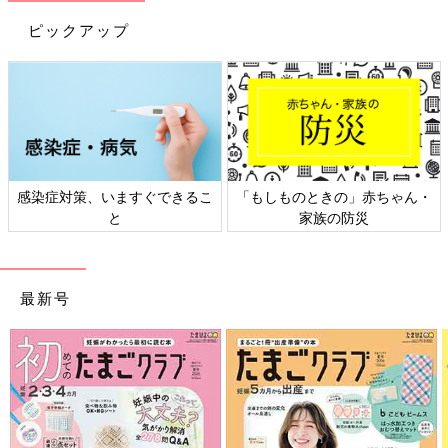
ピックアップ
日本外来小児科学会リーフレッ
六星占術 細木かおりさんの人生
ト検討会
相談
最新号