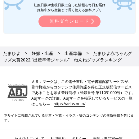
妊娠日数や生後日数に合った情報を毎日お届け
妊娠中から産後まで長く使える無料アプリ
無料ダウンロード
たまひよ
妊娠・出産
出産準備
たまひよ赤ちゃんグ
ッズ大賞2022 ”出産準備ジャンル” ねんねグッズランキング
ＡＢＪマークは、この電子書店・電子書籍配信サービスが、
著作権者からコンテンツ使用許諾を得た正規版配信サービス
であることを示す登録商標（登録番号 第11091000号）です。
ABJマークの詳細、ABJマークを掲示しているサービスの一覧
はこちら→
https://aebs.or.jp/
本サイトに掲載されている記事・写真・イラスト等のコンテンツの無断転載を禁じま
す。
たまひよについて
利用規約
ポリシー
医師・専門家一覧