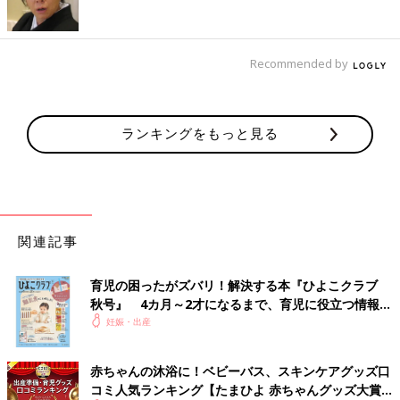
Recommended by
ランキングをもっと見る
関連記事
育児の困ったがズバリ！解決する本『ひよこクラブ
秋号』 4カ月～2才になるまで、育児に役立つ情報が
いっぱい！
妊娠・出産
赤ちゃんの沐浴に！ベビーバス、スキンケアグッズ口
コミ人気ランキング【たまひよ 赤ちゃんグッズ大賞