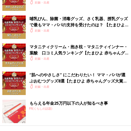
2026】
妊娠・出産
哺乳びん、除菌・消毒グッズ、さく乳器、授乳グッズ
で最もママ・パパの支持を受けたのは？ 【たまひよ
赤ちゃんグッズ大賞2026】
妊娠・出産
マタニティクリーム・抱き枕・マタニティインナー・
葉酸 口コミ人気ランキング【たまひよ 赤ちゃんグ
ッズ大賞2026】
妊娠・出産
“肌へのやさしさ” にこだわりたい！ ママ・パパが選
ぶおむつグッズ8選【たまひよ 赤ちゃんグッズ大賞
2026】
妊娠・出産
もらえる年金25万円以下の人が知るべき事
PR(くらしの話題)