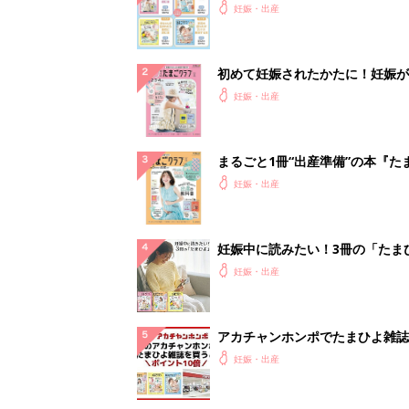
妊娠・出産
初めて妊娠されたかたに！妊娠が
ったら最初に読む本『初めてのた
妊娠・出産
クラブ 夏号』
まるごと1冊“出産準備”の本『た
クラブ 夏号』〈スペシャル大特
妊娠・出産
夫婦で予習する 出産の教科書
妊娠中に読みたい！3冊の「たま
よ」
妊娠・出産
アカチャンホンポでたまひよ雑誌
うとポイント10倍【期間限定】
妊娠・出産