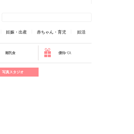
妊娠・出産
赤ちゃん・育児
妊活
離乳食
優待パス
写真スタジオ