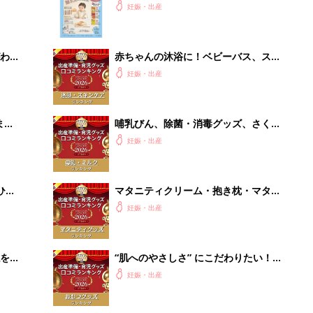
『ひよこクラブ 秋号』 4カ月～2才
妊娠・出産
になるまで、育児に役立つ情報がいっ
ぱい！
わか
赤ちゃんの沐浴に！ベビーバス、スキ
まご
ンケアグッズ口コミ人気ランキング
妊娠・出産
【たまひよ 赤ちゃんグッズ大賞
2026】
まご
哺乳びん、除菌・消毒グッズ、さく乳
集〉
器、授乳グッズで最もママ・パパの支
妊娠・出産
持を受けたのは？ 【たまひよ 赤ちゃ
んグッズ大賞2026】
ひ
マタニティクリーム・抱き枕・マタニ
ティインナー・葉酸 口コミ人気ラン
妊娠・出産
キング【たまひよ 赤ちゃんグッズ大
賞2026】
を買
“肌へのやさしさ” にこだわりたい！
ママ・パパが選ぶおむつグッズ8選
妊娠・出産
【たまひよ 赤ちゃんグッズ大賞
2026】