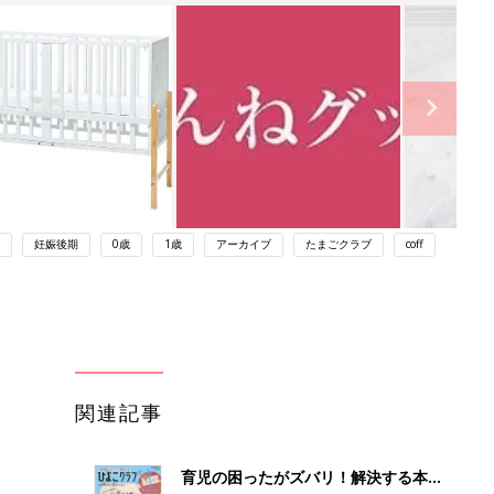
妊娠後期
0歳
1歳
アーカイブ
たまごクラブ
coff
関連記事
育児の困ったがズバリ！解決する本