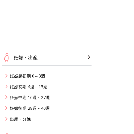
妊娠・出産
妊娠超初期 0～3週
妊娠初期 4週～15週
妊娠中期 16週～27週
妊娠後期 28週～40週
出産・分娩