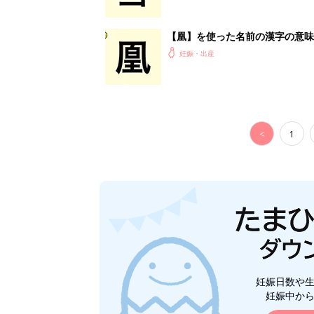
【凰】を使った名前の漢字の意味
妊娠・出産
<
1
妊娠日数や
妊娠中か