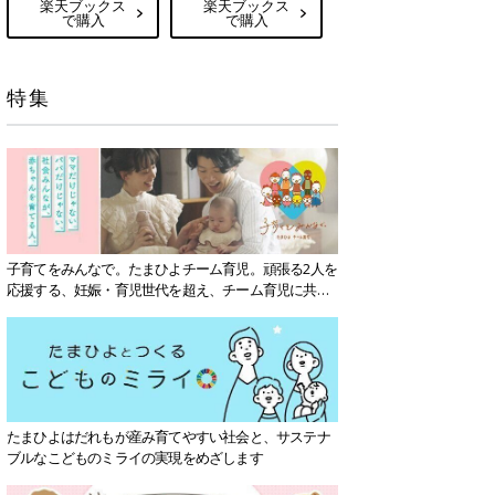
楽天ブックス
楽天ブックス
で購入
で購入
特集
子育てをみんなで。たまひよチーム育児。頑張る2人を
応援する、妊娠・育児世代を超え、チーム育児に共感
する社会を目指していきます。
たまひよはだれもが産み育てやすい社会と、サステナ
ブルなこどものミライの実現をめざします