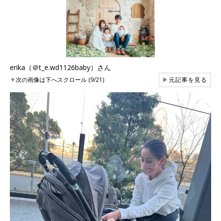
erika（＠t_e.wd1126baby）さん
▼
次の画像は下へスクロール (9/21)
▶
元記事を見る