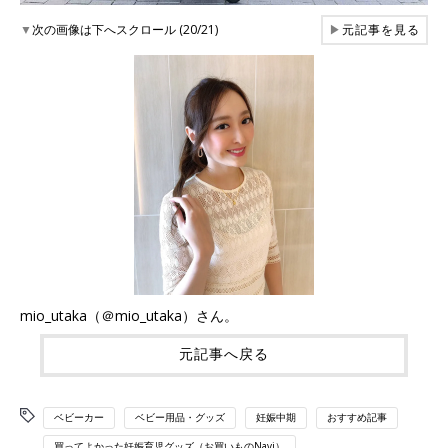
▼
次の画像は下へスクロール (20/21)
▶
元記事を見る
mio_utaka（＠mio_utaka）さん。
元記事へ戻る
ベビーカー
ベビー用品・グッズ
妊娠中期
おすすめ記事
買ってよかった妊娠育児グッズ（お買いものNavi）