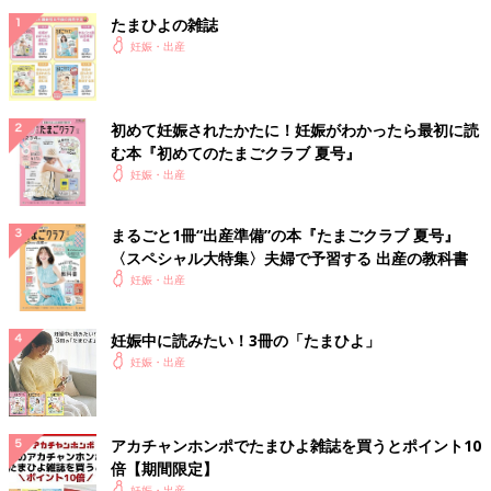
たまひよの雑誌
妊娠・出産
初めて妊娠されたかたに！妊娠がわかったら最初に読
む本『初めてのたまごクラブ 夏号』
妊娠・出産
まるごと1冊“出産準備”の本『たまごクラブ 夏号』
〈スペシャル大特集〉夫婦で予習する 出産の教科書
妊娠・出産
妊娠中に読みたい！3冊の「たまひよ」
妊娠・出産
アカチャンホンポでたまひよ雑誌を買うとポイント10
倍【期間限定】
妊娠・出産