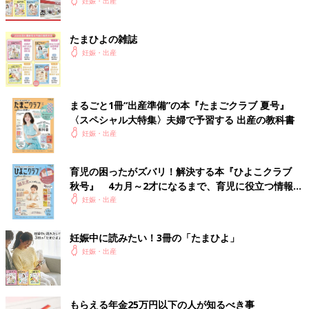
妊娠・出産
たまひよの雑誌
妊娠・出産
まるごと1冊“出産準備”の本『たまごクラブ 夏号』
〈スペシャル大特集〉夫婦で予習する 出産の教科書
妊娠・出産
育児の困ったがズバリ！解決する本『ひよこクラブ
秋号』 4カ月～2才になるまで、育児に役立つ情報が
いっぱい！
妊娠・出産
妊娠中に読みたい！3冊の「たまひよ」
妊娠・出産
もらえる年金25万円以下の人が知るべき事