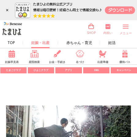
×
内祝い
SHOP
メニュー
TOP
妊娠・出産
赤ちゃん・育児
妊活
妊娠早見表
産院検索
お金・手続き
名づけ
出産準備
優待パス
たまごクラブ
ひよこクラブ
アプリ
SNS
キャンペーン