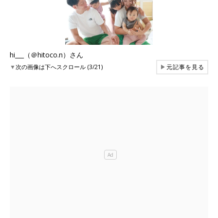
hi___（＠hitoco.n）さん
▼
次の画像は下へスクロール (3/21)
▶
元記事を見る