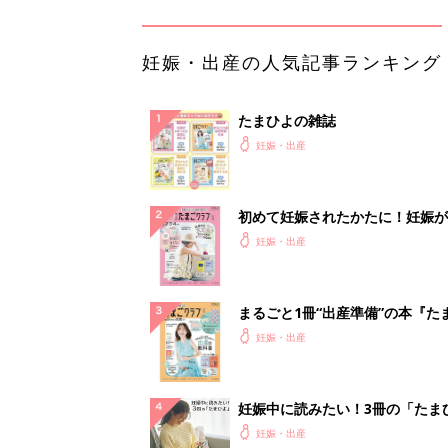
クラブ 夏号』〈スペシャル大特
妊娠・出産
夫婦で予習する 出産の教科書
妊娠中に読みたい！3冊の「たま
よ」
妊娠・出産
アカチャンホンポでたまひよ雑誌
うとポイント10倍【期間限定】
妊娠・出産
「今日の目玉商品は？」毎日変わ
mazonタイムセールが見逃せな
PR（Amazon）
ランキングをもっと見る