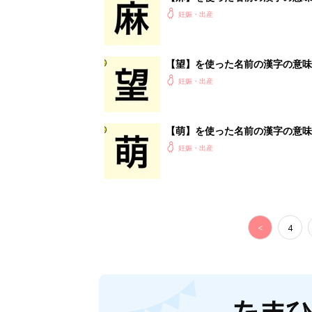
妊娠日数や
妊娠中か