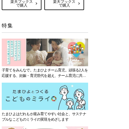
楽天ブックス
楽天ブックス
で購入
で購入
特集
子育てをみんなで。たまひよチーム育児。頑張る2人を
応援する、妊娠・育児世代を超え、チーム育児に共感
する社会を目指していきます。
たまひよはだれもが産み育てやすい社会と、サステナ
ブルなこどものミライの実現をめざします