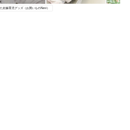
た妊娠育児グッズ（お買いものNavi）
関連記事
アカチャンホンポでたまひよ雑誌を買
うとポイント10倍【期間限定】
妊娠・出産
わか
たまひよの雑誌
まご
妊娠・出産
まご
まるごと1冊“出産準備”の本『たまご