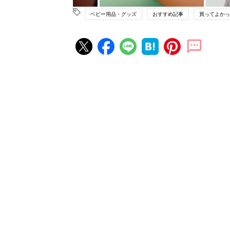
ベビー用品・グッズ
おすすめ記事
買ってよかっ
妊娠・出産の人気記事ランキング
たまひよの雑誌
妊娠・出産
初めて妊娠されたかたに！妊娠が
ったら最初に読む本『初めてのた
妊娠・出産
クラブ 夏号』
まるごと1冊“出産準備”の本『た