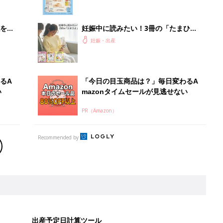
出産予定日計算ツール
った
排卵日や最終生理日から出産予定日を計算した
り、妊活のタイミングの目安も
お金・手続き
出産
出産費用やもらえるお金・必要な手続きを知ろ
う