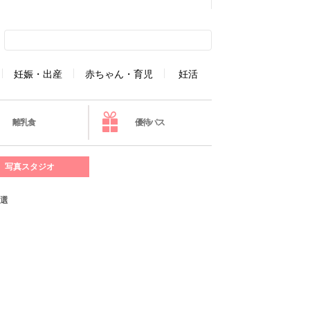
妊娠・出産
赤ちゃん・育児
妊活
離乳食
優待パス
写真スタジオ
7選