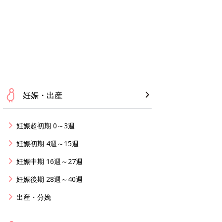
妊娠・出産
妊娠超初期 0～3週
妊娠初期 4週～15週
妊娠中期 16週～27週
妊娠後期 28週～40週
出産・分娩