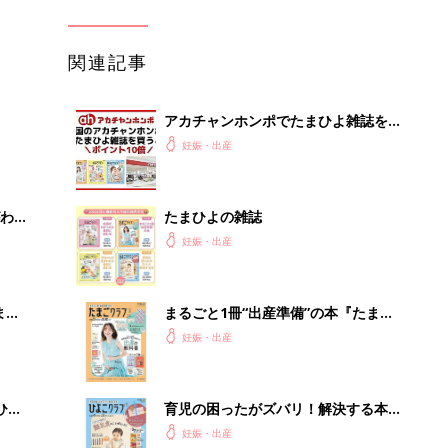
集〉
クラブ 夏号』〈スペシャル大特集〉
妊娠・出産
夫婦で予習する 出産の教科書
ひ
育児の困ったがズバリ！解決する本
『ひよこクラブ 秋号』 4カ月～2才
妊娠・出産
になるまで、育児に役立つ情報がいっ
ぱい！
を買
妊娠中に読みたい！3冊の「たまひ
よ」
妊娠・出産
るA
「今日の目玉商品は？」毎日変わるA
い
mazonタイムセールが見逃せない
PR（Amazon）
Recommended by