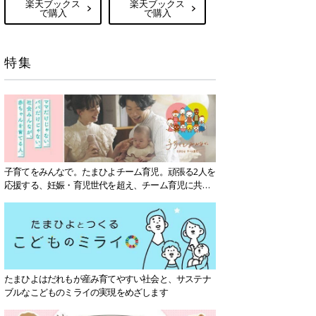
楽天ブックス
楽天ブックス
で購入
で購入
特集
子育てをみんなで。たまひよチーム育児。頑張る2人を
応援する、妊娠・育児世代を超え、チーム育児に共感
する社会を目指していきます。
たまひよはだれもが産み育てやすい社会と、サステナ
ブルなこどものミライの実現をめざします