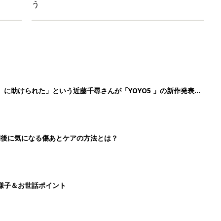
う
』に助けられた」という近藤千尋さんが「YOYO5 」の新作発表
続けている魅力とは!?
切開後に気になる傷あとケアの方法とは？
様子＆お世話ポイント