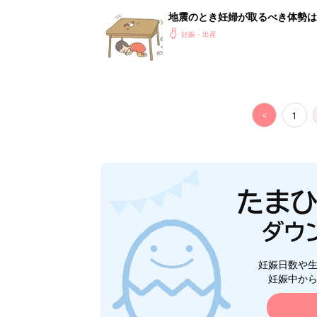
地震のとき妊婦が取るべき体勢は
妊娠・出産
<
1
妊娠日数や
妊娠中か