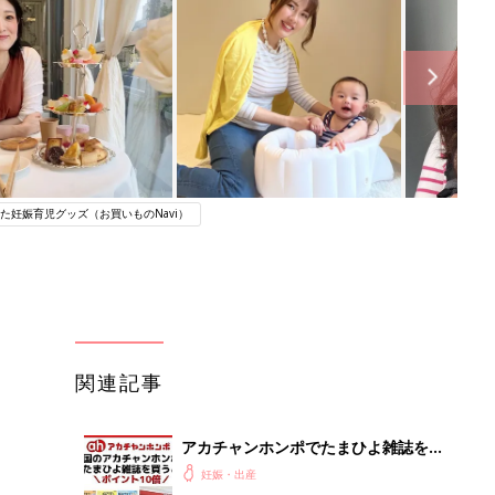
た妊娠育児グッズ（お買いものNavi）
関連記事
アカチャンホンポでたまひよ雑誌を買
うとポイント10倍【期間限定】
妊娠・出産