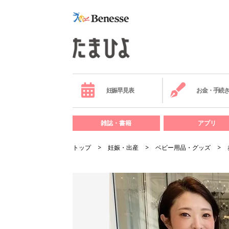
妊娠早見表
お金・手続
雑誌・書籍
アプリ
トップ
妊娠・出産
ベビー用品・グッズ