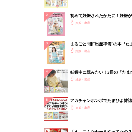
初めて妊娠されたかたに！妊娠が
ったら最初に読む本『初めてのた
妊娠・出産
クラブ 夏号』
まるごと1冊“出産準備”の本『た
クラブ 夏号』〈スペシャル大特
妊娠・出産
夫婦で予習する 出産の教科書
妊娠中に読みたい！3冊の「たま
よ」
妊娠・出産
アカチャンホンポでたまひよ雑誌
うとポイント10倍【期間限定】
妊娠・出産
「え、こんなセールやってたの？