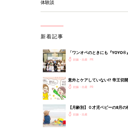
体験談
新着記事
「ワンオペのときにも『YOYO®
会に登場。「YOYO®」を愛用し
妊娠・出産
意外とケアしていない!? 帝王
妊娠・出産
【月齢別】０才児ベビーの8月の
妊娠・出産