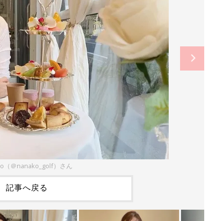
ko（＠nanako_golf）さん
記事へ戻る