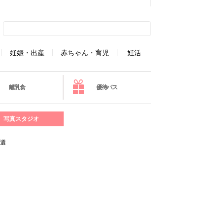
妊娠・出産
赤ちゃん・育児
妊活
離乳食
優待パス
写真スタジオ
7選