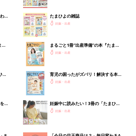
わか
たまひよの雑誌
まご
妊娠・出産
まご
まるごと1冊“出産準備”の本『たまご
集〉
クラブ 夏号』〈スペシャル大特集〉
妊娠・出産
夫婦で予習する 出産の教科書
ひ
育児の困ったがズバリ！解決する本
『ひよこクラブ 秋号』 4カ月～2才
妊娠・出産
になるまで、育児に役立つ情報がいっ
ぱい！
を買
妊娠中に読みたい！3冊の「たまひ
よ」
妊娠・出産
」8
「今日の目玉商品は？」毎日変わるA