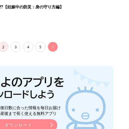
⁉︎【妊娠中の防災：身の守り方編】
2
3
4
5
>
生後日数に合った情報を毎日お届け
ら産後まで長く使える無料アプリ
ダウンロード