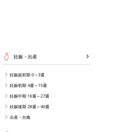
妊娠・出産
妊娠超初期 0～3週
妊娠初期 4週～15週
妊娠中期 16週～27週
妊娠後期 28週～40週
出産・分娩