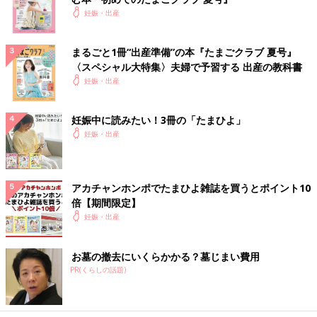
妊娠・出産
まるごと1冊“出産準備”の本『たまごクラブ 夏号』
〈スペシャル大特集〉夫婦で予習する 出産の教科書
妊娠・出産
妊娠中に読みたい！3冊の「たまひよ」
妊娠・出産
アカチャンホンポでたまひよ雑誌を買うとポイント10
倍【期間限定】
妊娠・出産
お墓の撤去にいくらかかる？墓じまい費用
PR(くらしの話題)