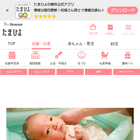
×
内祝い
SHOP
メニュー
TOP
妊娠・出産
赤ちゃん・育児
妊活
妊娠早見表
産院検索
お金・手続き
名づけ
出産準備
優待パス
たまごクラブ
ひよこクラブ
アプリ
SNS
キャンペーン