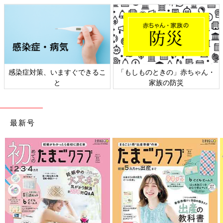
日本外来小児科学会リーフレッ
六星占術 細木かおりさんの人生
ト検討会
相談
最新号