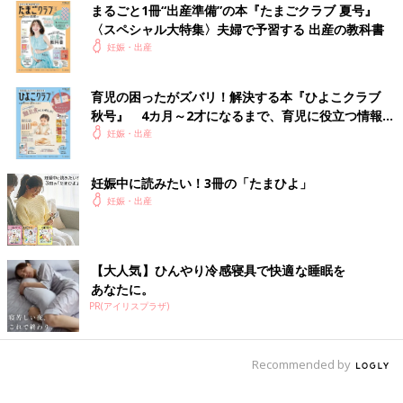
まるごと1冊“出産準備”の本『たまごクラブ 夏号』
〈スペシャル大特集〉夫婦で予習する 出産の教科書
妊娠・出産
育児の困ったがズバリ！解決する本『ひよこクラブ
秋号』 4カ月～2才になるまで、育児に役立つ情報が
いっぱい！
妊娠・出産
妊娠中に読みたい！3冊の「たまひよ」
妊娠・出産
【大人気】ひんやり冷感寝具で快適な睡眠を
あなたに。
PR(アイリスプラザ)
Recommended by