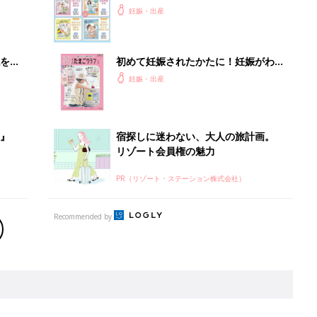
出産予定日計算ツール
った
排卵日や最終生理日から出産予定日を計算した
り、妊活のタイミングの目安も
お金・手続き
出産
出産費用やもらえるお金・必要な手続きを知ろ
う