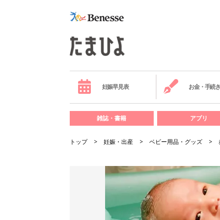
妊娠早見表
お金・手続
雑誌・書籍
アプリ
トップ
妊娠・出産
ベビー用品・グッズ