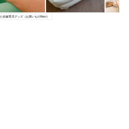
た妊娠育児グッズ（お買いものNavi）
関連記事
アカチャンホンポでたまひよ雑誌を買
うとポイント10倍【期間限定】
妊娠・出産
わか
まるごと1冊“出産準備”の本『たまご
まご
クラブ 夏号』〈スペシャル大特集〉
妊娠・出産
夫婦で予習する 出産の教科書