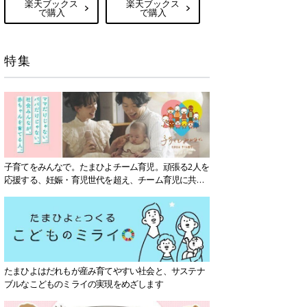
楽天ブックス
楽天ブックス
で購入
で購入
特集
子育てをみんなで。たまひよチーム育児。頑張る2人を
応援する、妊娠・育児世代を超え、チーム育児に共感
する社会を目指していきます。
たまひよはだれもが産み育てやすい社会と、サステナ
ブルなこどものミライの実現をめざします