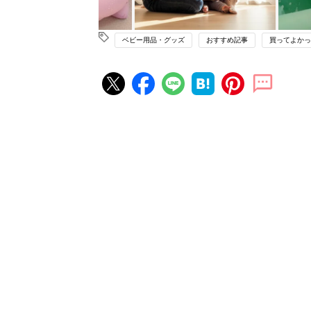
ベビー用品・グッズ
おすすめ記事
買ってよかっ
妊娠・出産の人気記事ランキング
たまひよの雑誌
妊娠・出産
初めて妊娠されたかたに！妊娠が
ったら最初に読む本『初めてのた
妊娠・出産
クラブ 夏号』