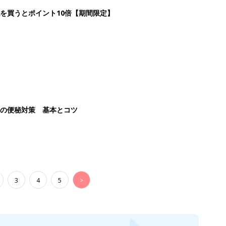
3
4
5
>
生後日数に合った情報を毎日お届け
ら産後まで長く使える無料アプリ
ダウンロード