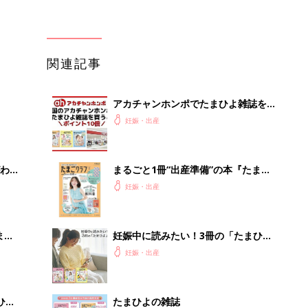
まご
妊娠中に読みたい！3冊の「たまひ
集〉
よ」
妊娠・出産
ひ
たまひよの雑誌
妊娠・出産
を買
初めて妊娠されたかたに！妊娠がわか
ったら最初に読む本『初めてのたまご
妊娠・出産
クラブ 夏号』
』
宿探しに迷わない、大人の旅計画。
リゾート会員権の魅力
PR（リゾート・ステーション株式会社）
Recommended by