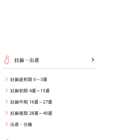
妊娠・出産
妊娠超初期 0～3週
妊娠初期 4週～15週
妊娠中期 16週～27週
妊娠後期 28週～40週
出産・分娩