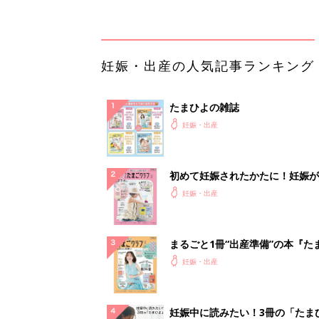
まるごと1冊“出産準備”の本『た
クラブ 夏号』〈スペシャル大特
妊娠・出産
夫婦で予習する 出産の教科書
妊娠中に読みたい！3冊の「たま
よ」
妊娠・出産
アカチャンホンポでたまひよ雑誌
うとポイント10倍【期間限定】
妊娠・出産
事例から学ぶ『特権アクセス管理
PR（KeeperSecurity）
ランキングをもっと見る