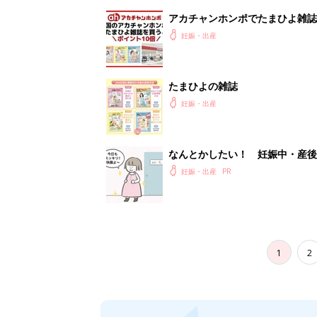
1
2
妊娠日数や
妊娠中か