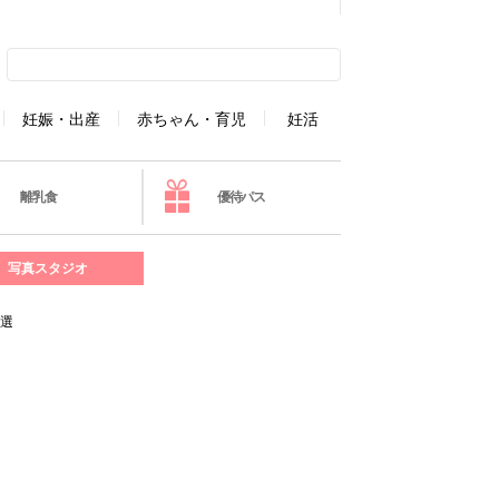
妊娠・出産
赤ちゃん・育児
妊活
離乳食
優待パス
写真スタジオ
7選