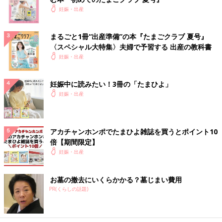
妊娠・出産
まるごと1冊“出産準備”の本『たまごクラブ 夏号』
〈スペシャル大特集〉夫婦で予習する 出産の教科書
妊娠・出産
妊娠中に読みたい！3冊の「たまひよ」
妊娠・出産
アカチャンホンポでたまひよ雑誌を買うとポイント10
倍【期間限定】
妊娠・出産
お墓の撤去にいくらかかる？墓じまい費用
PR(くらしの話題)