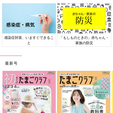
日本外来小児科学会リーフレッ
六星占術 細木かおりさんの人生
ト検討会
相談
最新号