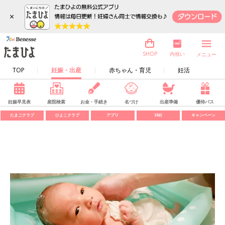
×
内祝い
SHOP
メニュー
TOP
妊娠・出産
赤ちゃん・育児
妊活
妊娠早見表
産院検索
お金・手続き
名づけ
出産準備
優待パス
たまごクラブ
ひよこクラブ
アプリ
SNS
キャンペーン