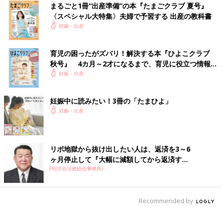
まるごと1冊“出産準備”の本『たまごクラブ 夏号』
〈スペシャル大特集〉夫婦で予習する 出産の教科書
妊娠・出産
育児の困ったがズバリ！解決する本『ひよこクラブ
秋号』 4カ月～2才になるまで、育児に役立つ情報が
いっぱい！
妊娠・出産
妊娠中に読みたい！3冊の「たまひよ」
妊娠・出産
リボ地獄から抜け出したい人は、返済を3～6
ヶ月停止して『大幅に減額してから返済す...
PR(渋谷法務総合事務所)
Recommended by