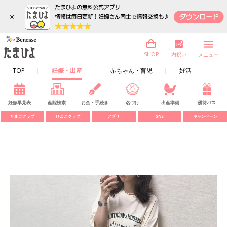
×
内祝い
SHOP
メニュー
TOP
妊娠・出産
赤ちゃん・育児
妊活
妊娠早見表
産院検索
お金・手続き
名づけ
出産準備
優待パス
たまごクラブ
ひよこクラブ
アプリ
SNS
キャンペーン