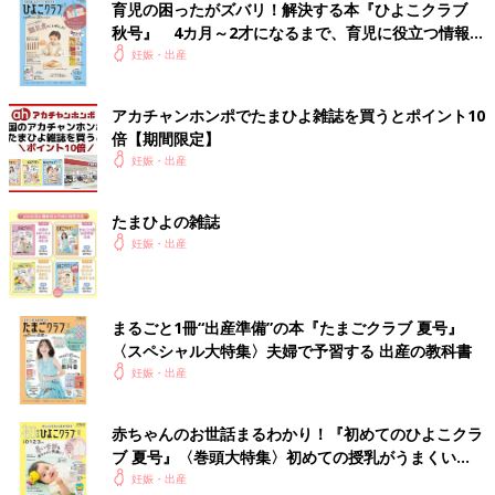
育児の困ったがズバリ！解決する本『ひよこクラブ
秋号』 4カ月～2才になるまで、育児に役立つ情報が
いっぱい！
妊娠・出産
アカチャンホンポでたまひよ雑誌を買うとポイント10
倍【期間限定】
妊娠・出産
たまひよの雑誌
妊娠・出産
まるごと1冊“出産準備”の本『たまごクラブ 夏号』
〈スペシャル大特集〉夫婦で予習する 出産の教科書
妊娠・出産
赤ちゃんのお世話まるわかり！『初めてのひよこクラ
ブ 夏号』〈巻頭大特集〉初めての授乳がうまくい
く！ おっぱい・ミルクの基本と夏のトラブル 解決テ
妊娠・出産